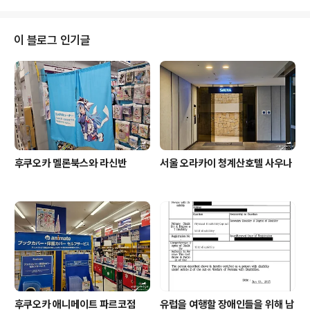
신 가서..
여기는 다양한 IPA 병맥주가 많은 곳이더군요. 크래프트
생맥 위주는 아닙니다. 무엇보다 전반적인 가격대가 높은
곳이네요 ㅠㅠ 낮술은 20% 할인 해준답니다. 그나마 부담
이 블로그 인기글
은 줄었지만, 그래도 그 할인 받은게 다른 곳과 가격이 같거
나 비싼 느낌마저 있을 정도로 가격이 높습니다. 그런 관계
로 가격대비 용량이 그나마 착해보이는 베데트라는걸 시켜
봤습니다. 무난했네요. 무엇보다 갈증이 심한지라 순삭이
되었죠. 그런만큼 오히려..
후쿠오카 멜론북스와 라신반
서울 오라카이 청계산호텔 사우나
후쿠오카 애니메이트 파르코점
유럽을 여행할 장애인들을 위해 남