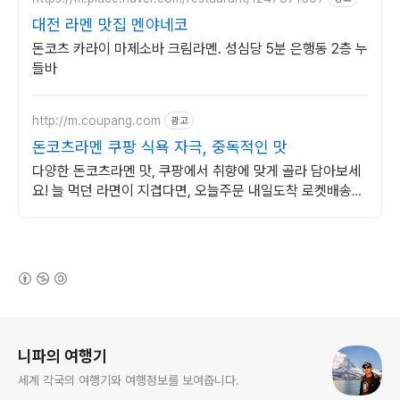
대전 라멘 맛집 멘야네코
돈코츠 카라이 마제소바 크림라멘. 성심당 5분 은행동 2층 누
들바
http://m.coupang.com
광고
돈코츠라멘 쿠팡 식욕 자극, 중독적인 맛
다양한 돈코츠라멘 맛, 쿠팡에서 취향에 맞게 골라 담아보세
요! 늘 먹던 라면이 지겹다면, 오늘주문 내일도착 로켓배송으
로 새로운 맛을!
(새창열림)
로그 정보
니파의 여행기
세계 각국의 여행기와 여행정보를 보여줍니다.