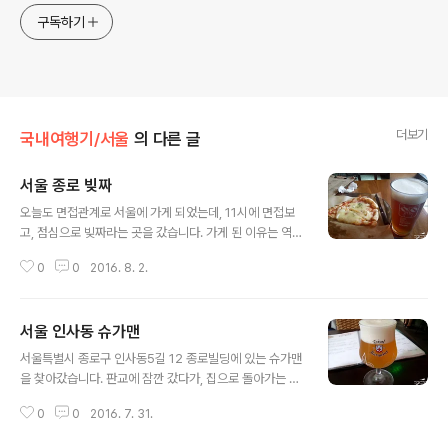
구독하기
더보기
국내여행기/서울
의 다른 글
서울 종로 빚짜
글 내용
오늘도 면접관계로 서울에 가게 되었는데, 11시에 면접보
고, 점심으로 빚짜라는 곳을 갔습니다. 가게 된 이유는 역시
나 누군가의 추천이죠. ... 메뉴는 위와 같습니다. 다양한 편
0
0
2016. 8. 2.
은 아니네요. 12시가 조금 넘은 시점에 도착했는데, 사람이
많았습니다. 일단 싸고 무난해보이는 필스너를 시켜봤습니
다. 정말 무난한 맛이네요. 점심인 만큼 피자도 시켰습니다.
서울 인사동 슈가맨
대동강 추천이 많았지만, 이미 더부스였나 미켈러에서 마
글 내용
신것과 동일하다는 말에 일단은 패쓰하고, IPA를 주문했습
서울특별시 종로구 인사동5길 12 종로빌딩에 있는 슈가맨
니다. 저렴했고, 맛도 좋네요. 한 두번은 더 가볼만한 가치
을 찾아갔습니다. 판교에 잠깐 갔다가, 집으로 돌아가는 길
가 있다고 봅니다. 일단 가격이 저렴하니까요. 싸면서 맥주
에 들린 셈이지요. 판교 갈 때나 여기로 갈 때나 버스 계속
맛있는 곳..! 크래프트 비어 나 해외 생맥주!!! 찾습니다 ㅇㅅ
0
0
2016. 7. 31.
잘못 내렸다는게 함정.. 이쪽 길로는 처음 가봅니다. 다행히
ㅇ! 나만의 추천집이 있다면, 주저하지 말고 알려주세요. 대
간판은 눈에 잘 띄네요. 생맥주는 이게 전부입니다. 보니깐