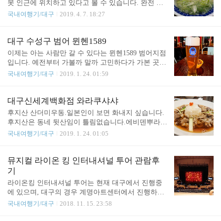
못 인근에 위치하고 있다고 볼 수 있습니다. 완전 수
범위이내에 위치하고 있는지라, 라멘집은 항상 반갑
성못 바로 옆이라고 이야기 할 수는 없지만, 여튼 수
국내여행기/대구
2019. 4. 7. 18:27
습니다. 시내까지 가지 않고도 맛 볼 수 있는 라멘집
성못에서 멀지 않은 곳에 있습니다. 실제 일본인부부
은 많으면 많을수록 저는 행복해집니다. 아쉽게도 해
가 운영한다는 리뷰도 있던데, 제가 가본 결과는, 그
당 이벤트..를 하지는 않았습니다. 맥주를 안 마셨거
런것 같지는 않았습니다. 일단 남성 한 분만이 있었
대구 수성구 범어 뮌헨1589
든요. 다만, 실제로 건물 외관에서 라멘전문점이라고
고, 이 분이 모든걸 다 합니다. 그리고 전화통화하는
이제는 아는 사람만 갈 수 있다는 뮌헨1589 범어지점
적혀있음에도 불구하고, 실제 메뉴판에서 라멘 메뉴
걸 들을 수 있었는데, 구수한 사투리..를 쓰십니다. 일
입니다. 예전부터 가볼까 말까 고민하다가 가본 곳입
는 ..
본인이라면 그야말로 사실상의 한국인, 그것도 오랫
니다.한번은 가봤다가 망했는지 영업을 안하는 날이
국내여행기/대구
2019. 1. 24. 01:59
동안 대구나 인근에서 사신게 틀림이 없지 않나 싶네
였는지 여튼 그러한 이유로 포기했었던 적도 있었구
요. 아마, 그 사이 인수가 되었거나 그랬을 가능성도
요. 여튼 아는 사람만 갈 수 있다는 이유는... 이제는
배제할 수 없겠습니다. 다만, 작년 5월에 오픈하였다
어떤 지도업체에서도 이 곳의 정보가 남아있지 않기
대구신세계백화점 와라쿠샤샤
고 나와있는데, 그 사이에 인수가 되었을까에 대해선
때문이죠.아마도 망했다가 다시 시작한건지.. 그건
후지산 산더미우동.일본인이 보면 화내지 싶습니다.
잘 모르겠습니다. 가격은 위와 같습니다. 시오..
잘 모르겠습니다. 위치는 수성구청 옆에 있고, 위 이
후지산은 동네 뒷산임이 틀림없습니다.에비덴뿌라
미지의 아래쪽 골목에서 진입이 가능합니다.이런 느
우동.한국말로는 새우튀김 우동이라 보시면 됩니다.
국내여행기/대구
2019. 1. 24. 01:05
낌인지라 거리뷰에서도 잡히지 않네요. (구글, 네이
대구신세계백화점 8층에 위치한 와라쿠샤샤. 엄마는
버, 다음 전부..)주차장은 꽤 넓게 있는 것 처럼 보입
별로라고 했었고, 저는 그냥 무난하게 먹었습니다.크
니다만, 술집에 굳이 차량을 들고갈 이유는 없지 않
게 나쁘지도, 그렇다고 착한 가격이나, 많은 양도 아
뮤지컬 라이온 킹 인터내셔널 투어 관람후
나 싶습니다. 대구 2호선이 인근에 있으니, 대중교통
닌 느낌이였네요. 백화점에 위치하고 있다는 것 자체
기
접근성은 뛰어난 편입니다. 사진은 7천원짜리 ..
로 이미 어느정도 가격대는 있을 수 밖에 없긴 합니
라이온킹 인터내셔널 투어는 현재 대구에서 진행중
다.무엇보다 인근에 딱히 괜찮은 일식집(?)이 없기도
에 있으며, 대구의 경우 계명아트센터에서 진행하고
하구요. 다만, 우동으로 접근한다면 선택지가 몇 군
있습니다.한국에서 원어로 만나는 최초의 공연이라
국내여행기/대구
2018. 11. 15. 23:58
데 있긴 합니다만, 여기도 나쁘지는 않습니다. 평일
고 합니다.전 공연 영어로 진행됩니다.물론 한국 서
이라면 무난하게 먹을것이고, 주말이라면 아무래도
비스로 공연도중 한국어도 외쳐주긴 하더군요.오늘