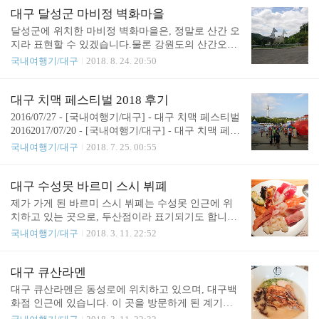
사람들이 줄을 설 가능성이 높아서, 그 경우라면 줄
의 배우는 이분들인거 같습니다.2층에서 관람했는
대구 달성군 마비정 벽화마을
서서까지 기다리면서 먹을 수준인가면, 제 의견은사
데, 얼굴까지 구별될 정도로 가까운 거리가 아니였는
달성군에 위치한 마비정 벽화마을은, 정말로 산간 오
실 대구신세계..
지라..제 자리는 2층 앞이였습니다.난간이 있긴 했는
지라 표현할 수 있겠습니다.물론 강원도의 산간오지
데, 크게 신경쓰일 정도는 아니였고, 오히려 발 뻗기
와는 전혀 다릅니다만, 여튼 대구광역시를 달고 있는
국내여행기/대구
2018. 8. 24. 20:50
도 좋았고, 자리에 대해서는 문제가 없었습니다만,1
것 치고는 외딴곳입니다. 대구수목원 보다도 더 구석
층의 통로에서 동물분장을 한 배우들이 왔다갔다 하
에 위치하고 있습니다. 사실상 대중교통 접근성은 0
는 장면에서는, 1층이 부럽긴 했습니다. 제 자리에서
에 수렴한다고 봐도 무방합니다. 자그마한 마을 곳곳
대구 치맥 페스티벌 2018 후기
촬영한 무대입니다. 사실 이 외의 다른 것들은 촬영
에 벽화가 되어 있다고 보면 되겠네요.인근에 대구수
2016/07/27 - [국내여행기/대구] - 대구 치맥 페스티벌
자체가 금지되어 있어서, 더 이상의 사진은 없습니
목원이 위치하고 있으며, 남경문씨 집성촌도 오는길
20162017/07/20 - [국내여행기/대구] - 대구 치맥 페스
다. 중간에 휴식시간이..
에 위치하고 있습니다. 벽화자체는 올드한 시골의 느
티벌 2017 후기에 이어서, 올해 2018년도 대구 치맥
국내여행기/대구
2018. 7. 25. 00:55
낌 위주입니다.천사날개 있고 이런쪽의 벽화들이 아
페스티벌을 갔다 왔습니다. 무더운 날씨입니다만, 공
닙니다.저의 정겨운 고향풍경은 대구 수성구인지라,
교롭게도 이 날은 서울이 대구보다 더 더웠던 21일의
나중에 나오는 벽화들은 아파트가 있고 이렇게 될까
토요일이였습니다.두류역으로 나와서, 두류공원으로
대구 수성못 바르미 스시 뷔폐
싶은 생각도 잠시 해봅니다. 규모는 작습니다.여유롭
가는 길에 이미 땀이 흐리기 시작합니다.올해도 카스
제가 가게 된 바르미 스시 뷔폐는 수성못 인근에 위
게 돌아도 30분이 안 걸리고, 뭐 마시면서 쉬어도 한
가 있습니다. 카스만..커다란 맥주업체들은 참가할
치하고 있는 곳으로, 두산점이라 표기되기도 합니다.
시간 정도입..
생각을 안하는건지, 카스가 막는건지 모르겠습니다.
넓은 주차장을 보유하고 있기에, 차량 접근성은 아주
국내여행기/대구
2018. 3. 11. 22:52
쿨링로드? 라 불리는 것 같습니다.여튼 이건 올해 처
뛰어난 편입니다.건물 면적도 큰데요, 그럼에도 불구
음본거 같습니다.두류야구장으로 진입했습니다.여기
하고 줄 서서 기다릴 정도로 사람이 많은 곳이기도
가 메인입니다.다만, 이쪽은 맥주가 없습니다.그래서
합니다. 1층에 위치한 바르미 스시 뷔폐입니다. 평일
대구 큐산라멘
저는 이쪽은 잘 안갑니다.무엇보다 연예인들을 불러
저녁의 경우 대인 23,800 원입니다.기본 이용시간은
대구 큐산라멘은 동성로에 위치하고 있으며, 대구백
서 사람들이 붐비는 ..
90분이며, 추가시간 30분당 1인 4,000원이 추가됩니
화점 인근에 있습니다. 이 곳을 방문하게 된 계기라
다.가격이 저렴하지는 않네요. 제가 앉은 테이블 옆
면야.. 한 분의 글이 계기가 되었습니다.https://www.cl