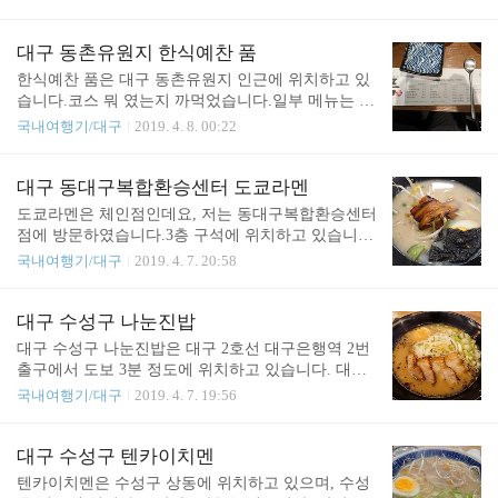
맥 페스티벌이 있는데요,2016/07/27 - [국내여행기/대
7일 공군 대구기지에서제 41회 공군참모총장배 ‘스
구] - 대구 치맥 페스티벌 20162017/07/20 - [국내여행
페이스챌린지 2019’ 대구·경북(남부)지역 예선 대회‘
기/대구] - 대구 치맥 페스티벌 2017 후기2018/07/25 -
개최 시블랙이글스 에어쇼로 인한 항공기 소음을 공
대구 동촌유원지 한식예찬 품
[국내여행기/대구] - 대구 치맥 페스티벌 2018 후기
지하니 소음으로 인한 불편을 양해 부탁드립니다. ※
한식예찬 품은 대구 동촌유원지 인근에 위치하고 있
저는 대..
행사일 : ’19. 4. 27.(토) 09:30-09:55 (예비일 : 4. 28.
습니다.코스 뭐 였는지 까먹었습니다.일부 메뉴는 사
(일))※ 4. 27.(토) 08:30~16:00 기지공개행사도 하므
진 찍는걸 까먹고 다 먹어버려서 없습니다.본 글은
국내여행기/대구
2019. 4. 8. 00:22
로 신분증을 지참하신 시민 누구나 제1,2정문쪽으로
이러한 것들이 나온다는 기록용 글 입니다.여러가지
방문하셔서 기념이벤트 참가 및 관람하실 수 있습니
가 나오다보니.. 맛이 없을 수는 없습니다. 여튼 잘 먹
다.※ 대..
었습니다. A코스 아니면 B코스 였을텐데..A코스 였
대구 동대구복합환승센터 도쿄라멘
던거 같습니다.
도쿄라멘은 체인점인데요, 저는 동대구복합환승센터
점에 방문하였습니다.3층 구석에 위치하고 있습니
다.동대구복합환승센터는 동대구역 옆에 위치하고
국내여행기/대구
2019. 4. 7. 20:58
있으며, 동대구역 1층이, 동대구복합환승센터 3층과
같은 높이에 위치하고 있습니다. 또한 동대구복합환
승센터는 신세계백화점과 한 건물을 공유하고 있습
대구 수성구 나눈진밥
니다.이곳의 장점은 압도적인 가성비 입니다.기본 돈
대구 수성구 나눈진밥은 대구 2호선 대구은행역 2번
코츠라멘이 무려 3,900원입니다! 일반적으로 라멘이
출구에서 도보 3분 정도에 위치하고 있습니다. 대구
6~7,000원에 위치하고 있으며, 더 비싸면 비쌌지 저
광역시 수성구 달구벌대로458길 21 에 위치하고 있
국내여행기/대구
2019. 4. 7. 19:56
렴한걸 찾는건 힘들다는 것을 고려한다면 매우 만족
는데, 아직 카카오맵에는 반영되지 않아 추가신청을
스러운 가격이 아닐 수 없네요.이곳 역시 주문부터
요청한 상태입니다. 현재 네이버 지도에서는 제대로
모든것이 셀프입니다만, 매장 자체가 작은 만큼 전혀
확인할 수 있습니다. 처음에는 무슨 밥집처럼 생각되
대구 수성구 텐카이치멘
문제 될 것은 없습니다.돈코츠 라멘 3,900원면 추가
는 상호명인데요, 실제로는 라멘집입니다. 어디까지
텐카이치멘은 수성구 상동에 위치하고 있으며, 수성
1,000원 입니다. 합계 4,900원 입니다!!맛 자체도 평..
나 저 개인적인 기준으로, 제가 걸어서 다닐 수 있는