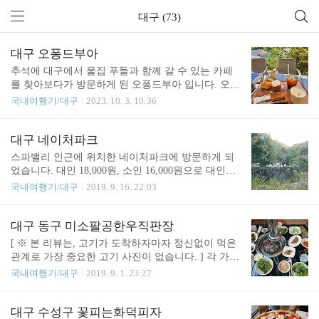
대구 (73)
대구 오퐁드부아
추석에 대구에서 울집 푸들과 함께 갈 수 있는 카페
를 찾아보다가 방문하게 된 오퐁드부아 입니다. 오퐁
드부아는 대구광역시 달성군에 위치하고 있으며, 대
국내여행기/대구
2023. 10. 3. 10:36
중교통 접근성은 0에 수렴하는, 산중턱에 위치하고
있습니다. ​ 카페가 메인으로, 티하우스와 다이닝, 스
테이등을 운영하고 있으며, 현재는 다이닝에서 식사
대구 네이처파크
는 운영중인거 같지는 않습니다. (듣기로는 지금은
스파밸리 인근에 위치한 네이처파크에 방문하게 되
카페 처럼 커피 위주로 운영한다는거 같습니다) 카페
었습니다. 대인 18,000원, 소인 16,000원으로 대인과
에 발을 들이게 되면 마주하게 되는 마당입니다. 이
소인의 가격차이가 크지는 않습니다. 또한 만 24개월
국내여행기/대구
2019. 9. 16. 22:03
곳에 다양한 견주들과 어린아이들이 뛰노는 것을 볼
이상은 소인 요금입니다. 저 같은 경우 할인 행사 티
수 있습니다. 처음에는 여기 건물 앞의 마당이 전부
켓을 통하여 방문하게 되었습니다. 추석 당일날인데
인줄 알았는데 (강아지랑 같이 갔습니다) 실제로는
도 불구하고, 비교적 조용한 편이였습니다. 운영은
대구 동구 미소팔공한우직판장
강아지 동반 가능한 영역은, 실내를 제외하고도 훨씬
최소한으로 진행되는 것 처럼 보였습니다. (일부 가
[ ※ 본 리뷰는, 고기가 도착하자마자 정신없이 먹은
더 넓습니다. 운영시간 입니다. 평일 오전 11시 ~ 오
게들은 열지 않은 상태) 입구를 올라가면서 보이는
관계로 가장 중요한 고기 사진이 없습니다. ] 각 가정
후9..
거대한 나무. 생각보다는 아기자기하게 잘 되어 있는
마다 분명히, 어떤 고기는 어디를 간다 이런게 있을
국내여행기/대구
2019. 9. 1. 23:27
것 같다라는 인상을 주더군요. 그리고 실내를 들어가
겁니다만,울 가족 같은 경우 한우쪽은 주로 경산 자
면서, 작은 동물들을 만나게 되었습니다. 일부 동물
인면 같은 곳을 종종 가곤 했습니다만,요즘에는 크게
들의 경우, 체험형이라면서 만질수도 있고, 먹이도
메리트가 없어졌다더군요. 그래서 이 곳에 한번 와보
대구 수성구 꽃피는화덕피자