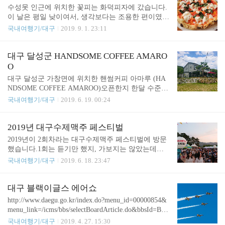
줄 수 있습니다. (유료) 이런쪽에는 항상 담당자가 붙
게 되었습니다.특이한 점은 고기를 구매해서 들어가
수성못 인근에 위치한 꽃피는 화덕피자에 갔습니다.
어있더군요. 머리 잘썼다고 생각되덥니다. 어..
야 된다는 것인데요, 여기서 상당한 시간이 걸립니
이 날은 평일 낮이여서, 생각보다는 조용한 편이였습
다.안쪽에 자리가 있어서 자리를 일찍 잡아도, 정작
니다.주말이였으면 상당히 복잡하지 않을까 생각됩
국내여행기/대구
2019. 9. 1. 23:11
고기가 준비되는데 한참이 걸리곤 합니다.자세히 보
니다.네이버를 통해서 미리 예약하면 무료로 제공되
시면 안쪽에서 고기를 써는 모습을 볼 수 있습니다.
는 샐러드 입니다. @네이버예약 은 2시간전에 예약
밑 반찬입니다. 고기는.. 흑.. 나오자마자 뱃살로.. ..
가능 하세요@네이버예약 시 8.000원 상당의 리코타
대구 달성군 HANDSOME COFFEE AMARO
가족의 평가는 상당히 좋은 곳이였습니다. 꺼억..
치즈 샐러드 제공@토,일,공휴일 네이버예약 불가라
O
고 합니다. 샐러드 자체도 상당히 맛있고 괜찮습니
대구 달성군 가창면에 위치한 핸썸커피 아마루 (HA
다. 버팔로 치즈가 어떤건지 정말 궁금해서 시켰습니
NDSOME COFFEE AMAROO)오픈한지 한달 수준정
다.치즈 중에는 맛 없어서 못 먹겠는 그런 치즈도 있
도 밖에 안되었다는데, 내가 가게 되었듯이, 여러 사
국내여행기/대구
2019. 6. 19. 00:24
는데, 여튼 버팔로 치즈는 저와 궁합이 좋은 것 같습
람들이 이미 와 있습니다.달성군 답게, 여기가 과연
니다.사실 특별한 치즈맛은 잘 모르겠더군요.그냥 일
대구 광역시가 맞는지 의심스러울 정도의 산 골짜기
상에서 먹는 치즈나 비슷한 느낌.음식들은 다 맛있습
에 위치하고 있습니다. 이 곳을 방문하게 된 계기라
2019년 대구수제맥주 페스티벌
니다.아마 서비스로 제공되는 아이스크림 입니다.수
면, 여기는 애견동반 가능한 카페라기에 방문하게 되
2019년이 2회차라는 대구수제맥주 페스티벌에 방문
제인거 같아요.샐러..
었습니다.실제로 애견동반이 가능합니다.다만, 야외
했습니다.1회는 듣기만 했지, 가보지는 않았는데요,
한정이며, 실내는 안됩니다. 아직 오픈한지 오래되지
1회때는 엄청 별로였다고 합니다.수성못은 최소한
국내여행기/대구
2019. 6. 18. 23:47
않아서, 여전히 야외는 발전(?) 중입니다. 강아지가
수성구와 인근에 사는 사람이라면 자주 방문하게 되
뛰어놀기 좋은 수준의 마당이 있고, 몇 개의 테이블
는 산책코스이자 힐링의 장소입니다.6월 14일 부터 1
이 있습니다.다만, 뜨거운 여름이 되면.. 글쎄요 그건
6일간 진행되었습니다. 수제맥주의 비중이 매우 높
대구 블랙이글스 에어쇼
모르겠네요. 주인 아주머니 말로는, 2층은 일반집이
았으며, 안주는 적당히 있지만, 많지는 않습니다.수
http://www.daegu.go.kr/index.do?menu_id=00000854&
고, 1층은 카페 하는 분에게 위탁(?) ..
제맥주페스티벌이니 당연하다면 당연합니다. 이와
menu_link=/icms/bbs/selectBoardArticle.do&bbsId=BBS
비교할 수 있는 것은, 같은 대구에서 열리는 대구 치
_00029&nttId=404043 공군 제11전투비행단이 오는 2
국내여행기/대구
2019. 4. 27. 15:30