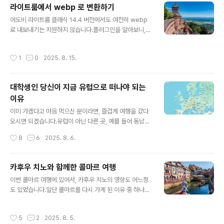
라이트룸에서 webp 로 변환하기
도밭, 보주 산맥, 멀리 독일의 검은 숲(블랙 포레스트)까지
글 내용
한눈에 볼 수 있는 환상적인 전망을 자랑합니다.물론, 국토
어도비 라이트룸 클래식 14.4 버전에서도 여전히 webp
의 70%가 산지인 한국인 입장에서는, 해발 757m 라는
로 내보내기는 지원하지 않습니다.플러그인을 알아보니,
높이는, 그냥 우리 동네에서 보이는 널려있는 산 중 하나인
한번에 10장 내보내기 제한이 있다던가 그런 관계로, 배치
데? 이런 소리가 나올 수 있는 높이긴 합니다.하지만, 이곳
파일을 이용해서 변환하는 방법을 만들었습니다. 저 같은
작성시간
1
0
2025. 8. 15.
은 바로..
경우는 raw 촬영을 보정 후 tiff 파일로 내보낸 뒤, 그걸 다
시 webp 로 변환하도록 했습니다.jpg로 내보내는게 편하
긴 한데, 이게 손실 압축 파일이다보니 최종 결과물이 web
대학생인 당신이 지금 유럽으로 떠나야 되는
p 라고 할 때, 손실이 두 번 일어나게 되더군요.일단 webp
이유
로 만드는 목적 자체가 jpg 대비, 가벼운 용량을 목적으로
글 내용
하기에, 무손실 버전은 생각하지 않았습니다. 제가 이용하
이미 가겠다고 마음 먹으신 분이라면, 즐겁게 여행을 갔다
는 배치파일은 아래와 같습니다.@echo offrem 원본 JP
오시면 되겠습니다.유럽이 아닌 다른 곳, 예를 들어 동남아
G/TIFF → WebP 변환 후 GPS/EXIF 메타데이..
던 일본이나 중국, 또는 남미, 아프리카 등등... 세계는 넓고
작성시간
8
6
2025. 8. 6.
갈 곳은 많으니까요, 유럽을 안 가셔도 다른곳이 가보고 싶
다면 가시면 됩니다.즐겁게 갔다오세요. 이 글은 유럽을 갈
까 말까 고민하는 분들을 위한 글 되겠습니다.아래는 이 글
카후우 치노와 함께한 콜마르 여행
의 대상자 입니다.1. 성인 일 것.- 미성년자는 혼자서 여행
글 내용
이번 콜마르 여행에 있어서, 카후우 치노의 영향도 어느정
하는 것에 있어서 매우 많은 리스크와 현실적인 어려움이
도 있었습니다.일단 콜마르를 다시 가게 된 이유 중 하나는,
있습니다. 기본적으로 보호자를 요구하게 되며, 혼자서는
십여년전 친구와 여행 갔었을 때, 버스 문제로 가지 못한 소
당장 숙박 예약 조차 어려움이 있어요. 물론 어플 이용하면
도시들을 제대로 구경하기 위해서가 가장 큰 목적이였고,
예약 자체는 어렵지 않지만, 기본적으로 부모 동의 없이 숙
작성시간
5
2
2025. 8. 5.
그 당시에는 관심 없었던 주문은 토끼입니까? 를 이후에 접
박 자체가 안되는 경우가 많습니다. 저 역시 미성년자 시절