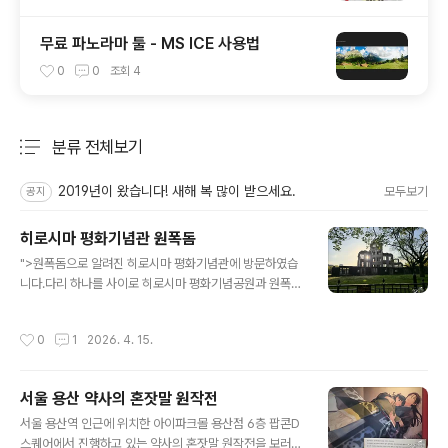
무료 파노라마 툴 - MS ICE 사용법
0
0
조회
4
분류 전체보기
주요 글 목록
2019년이 왔습니다! 새해 복 많이 받으세요.
모두보기
공지
히로시마 평화기념관 원폭돔
글 내용
">원폭돔으로 알려진 히로시마 평화기념관에 방문하였습
니다.다리 하나를 사이로 히로시마 평화기념공원과 원폭돔
이 나뉘어져 있습니다.원자폭탄이 투하된 8시 15분을 나
타내는 평화의 시계탑입니다.히로시마에 투하된 원자폭탄
작성시간
0
1
2026. 4. 15.
은 세계 최초의 핵무기 실전사례로서, 리틀 보이로 불립니
다.한국/조선인 원폭 희생자 위령비 입니다.방문당시에는
아침까지 비가 오던 상황이였습니다.많은 한국인 방문객들
서울 용산 약사의 혼잣말 원작전
이 저곳에 한국에서 가져간 물을 가져다놓는다는군요.이유
글 내용
로는 생존자들이 목마름을 호소하며 물을 찾았다고 합니
서울 용산역 인근에 위치한 아이파크몰 용산점 6층 팝콘D
다.나무위키에 따르면 비석은 한국산 돌로 한국에서 제작
스퀘어에서 진행하고 있는 약사의 혼잣말 원작전을 보러