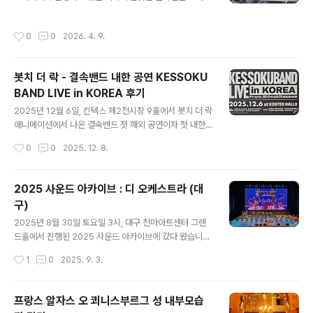
되었다고 합니다.원폭의 아이로 불리는 동상입니다.2살에
갔습니다.4월 4일 부터 5월 10일까지로 예정되어 있습니
피폭당하고 10년뒤인 12살에 백혈병으로 죽었다던가 그
다.저 같은 경우, 애니메이션을 통해 접하게 되었고, 바로
작성시간
0
0
2026. 4. 9.
럽니다.평화의 못과 평화의 불 입니다.뒤로는 기념자료관
원작을 구매해서 읽으면서, 가끔씩 만화카페에서 만화책도
의 모습입니다..
읽고 있습니다.가격은 2만 2천원 입니다.리플렛도 줍니다.
들어가자마자 빼곡하게 붙여져 있는 저 모습을 보고서야
봇치 더 락 - 결속밴드 내한 공연 KESSOKU
뭔가 잘못되었다는 것을 깨달았습니다.그렇습니다.약사의
BAND LIVE in KOREA 후기
혼잣말은 라이트 노벨로 분류되는 소설이 원작이며, 여기
글 내용
는 원화전이 아닌 원작전 입니다.대충보고 갔더니 이런 불
2025년 12월 6일, 킨텍스 제2전시장 9홀에서 봇치 더 락
상사가 발생했습니다....다행이라면 글만 있는 수준은 아닙
애니메이션에서 나온 결속밴드 첫 해외 공연이자 첫 내한
니다.군데군데 일러스트도 걸려 있습니다.내부 구성은 이
공연이 진행되었습니다.이거는 그 전날인 12월 5일 AGF
작성시간
0
0
2025. 12. 8.
런식으로 되어 있습니다.소설로 가득찬 것은 사실..
에서 봇치 더 락 관련 부스와 거기서 산 음료수네요.제가 저
티켓팅을 성공했다는 것이 아직도 믿기지 않습니다.실제로
티켓팅 같은거 제대로 못 잡는 편이라 ㅠㅠ그렇지만 결국
2025 사운드 아카이브 : 디 오케스트라 (대
티켓팅에 성공했고, 12월 6일에 킨텍스에서 진행한 결속
구)
밴드 내한공연을 보러 갔습니다.줄 서서 사진도 찍어줬지
글 내용
말입니다.봇치 인형도 데리고 갔습니다(?)처음에는 저기서
2025년 8월 30일 토요일 3시, 대구 천마아트센터 그랜
뭐가 보일까 싶었지만, 대기존에서 대기 한 다음에 다시 앞
드홀에서 진행된 2025 사운드 아카이브에 갔다 왔습니다.
으로 가는 구조입니다.아니, 입장할때는 이런식으로 입장
전국투어로서 서울, 인천, 부산을 이어 대구에서 진행되었
작성시간
1
0
2025. 9. 3.
한다고? 싶었었죠.티켓 머리위에 들어주세요~ 이게 전부
습니다.대구...지만 실제로 영남대학교는 경산에 위치해있
였거든요.체감상 90%가 남성 관..
긴 합니다.그랜드홀 앞에는 페로로지라가 서 있습니다.여
기서 사진 찍었습니다.사진 찍어주시는 분들이 배치되어
프랑스 알자스 오 쾨니스부르그 성 내부모습
있습니다.최근 들어서 여기저기 콘서트를 다니게 되지 말