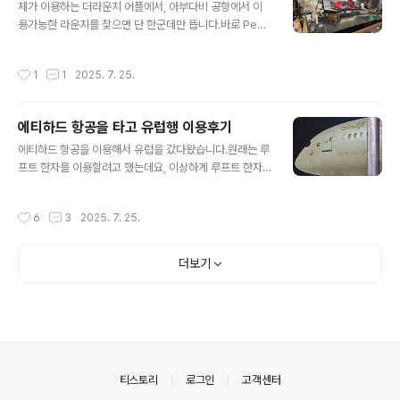
슈타인 성을 가려다가, 외관이 공사중이였기에 그곳을 포
제가 이용하는 더라운지 어플에서, 아부다비 공항에서 이
기하고 가르미슈-파르텐키르헨에서 츄크슈피체를 갔었습
용가능한 라운지를 찾으면 단 한군데만 뜹니다.바로 Pearl
니다. 이쪽은 제가 가봤기도 했지만 그 이유보다는 이번 유
Lounge 입니다.터미널A 국제선 면세지역에 위치하고 있
럽 여행 일정에 스위스가 있었기에 포기했죠.뮌헨에서 가
답니다.이 정보를 보고 찾아갔는데요, 찾는게 쉽지는 않았
작성시간
1
1
2025. 7. 25.
기 쉬운 옆 도시, 오스트리아 잘츠부르크로 건너가서 잘츠
습니다.무슨 게이트 근처에 있다던가, 어디에 가서 어떻게
부..
가라는 이야기가 전혀 없잖아요?...유일한 힌트는 5층 입니
다.공항안에서 5층이 있을 법한 곳을 찾으며 걷다보면, 위
에티하드 항공을 타고 유럽행 이용후기
치를 알려주는 표지판 같은 것들이 보입니다.그걸 따라 가
글 내용
면 됩니다.한국에 올 때, 유럽에 갈 때 2번을 이용했는데요,
에티하드 항공을 이용해서 유럽을 갔다왔습니다.원래는 루
입장하기까지의 둘의 경험은 달랐습니다.일단 가장 첫번째
프트 한자를 이용할려고 했는데요, 이상하게 루프트 한자
경험은...입구를 찾아서 올라가려고 하는데, 경비원들이 막
가 이제는 무료 수하물이 없더라구요? 아무리 찾아도 유료
습니다?QR를 보여주면서 QR을 찍어래요.QR은 공항 와
추가 밖에 없어서 포기했습니다.찾아보니, ESG 랍시고 이
작성시간
6
3
2025. 7. 25.
이파이를 잡아줍시다.대부분..
런거 관련인거 같은데, 그걸 왜 소비자한테 전가하는지 모
르겠네요.저 개인적으로는 루프트한자의 경험이 상당히 좋
았었는데, 이제는 이용할 일이 없을 것 같습니다. 갈때는 E
더보기
Y823 -> EY125 를 이용하였고(인천 -> 아부다비 -> 뮌
헨)올 때는 EY146 -> EY822 를 이용하였습니다.(제네바
-> 아부다비 -> 인천)항공편은 B787-9 였으며, 수하물
제한은 25kg 이였습니다.일반적인 타 항공사들은 보통 2
3kg 제한이 많을텐데요, 아랍권이 서비스인지 이러한 측
면에서는 무게..
의안내
티스토리
로그인
고객센터