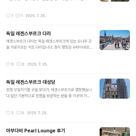
여, 가볼만한 곳의 위치를 찍어두고, 구글 드라이브에는 각
습니다.제가 이곳에 가게 된 이유는, 그저 어쩌다보니 시간
종 바우쳐와 정보들이 저장되어 있습니다.물론 이러한 것
이 남아서, 가는김에 겸사겸사..무엇보다 ChatGPT 가 당
작성시간
1
1
2025. 7. 25.
들은 인터넷 연결이 안되는 경우를 대비하여, 휴대..
시 추천해줬어요.저녁을 프라이징에서 바이엔슈테판 양조
장을 계획했었기 때문이죠.물론 그날은 문제가 생겨서 못
가게 되었지만 말입니다.">구글맵 보면서 골목따라 올라가
독일 레겐스부르크 다리
다가, 다시 계단을 올라갔습니다.다른거 보다는 햇살이 뜨
글 내용
거워서 엄청 더웠었네요.전 뭔가 높은 곳이 있다면, 올라가
레겐스부르크 다리는 독일 레겐스부르크에 있는 도나우 강
는걸 선호합니다.위에서 아래를 바라보는 그 풍경들은 때
을 가로지르는 석조 다리입니다. 정식 명칭은 슈타이네르
로는 정말로 멋진 풍경을 보여주기도 하니까요.올라가는길
네 브뤼케(Steinerne Brücke)이지만, 일반적으로 레겐
에 옆에 멋진 건물이 보입니다.성당인지 교회인지는 모르
스부르크 다리라고 불립니다. 12세기에 건설되었으며, 중
작성시간
0
0
2025. 7. 25.
겠지만, 내려오는길에 들리는걸로 방향을 정했습니다.꽤..
세 시대 건축의 걸작으로 평가받고 있습니다. 800년 이상
레겐스부르크 구시가지와 슈타트암호프 지역을 잇는 유일
한 다리였습니다. ">라고 합니다.레겐스부르크 대성당에서
독일 레겐스부르크 대성당
도나우 강으로 나오면 다리가 보입니다.관광객 자체는 많
글 내용
은데, 도시는 차분한 그런 느낌입니다.구름이 조금 있었으
뮌헨 당일치기할 곳을 찾다가, 레겐스부르크로 결정했습니
면 좋겠다는 생각을 해봅니다.햇살이 너무나 따갑습니다.
다.일단 기본적으로 뮌헨을 방문하는 분들 중 이곳에 가는
축제라도 하는지 여기저기 사람들은 많이 보이지만, 덥고
분들은 정말로 극소수라 생각하는데요, 대부분의 관광객들
체력의 문제로 다 돌아다니지는 않았습니다. 저기 수영하
이 뮌헨에서 당일치기를 하는 곳이 아니기 때문입니다.보
작성시간
2
0
2025. 7. 25.
는 분들이 살짝 부러워지는군요.수영복 자체는 ..
통 뮌헨에서 당일치기를 한다면, 퓌센에서 노이슈반슈타인
성을 구경하실거에요. 다만 여기는 엄마가 패키지로 이미
가봐서 패스 했습니다. 가급적 둘 다 안가본 곳을 가볼려고
아부다비 Pearl Lounge 후기
했기 때문입니다.저는 예전에 뮌헨 여행할 당시 노이슈반
글 내용