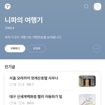
검색하기
티스토리
니파의 여행기
구독자
3
세계 각국의 여행기와 여행정보를 보여줍니다.
구독하기
방명록
신고하기 레이어
열기
인기글
서울 오라카이 청계산호텔 사우나
12
3
조회
7
대구 신세계백화점 빨리 이동하기 팁
16
0
조회
5