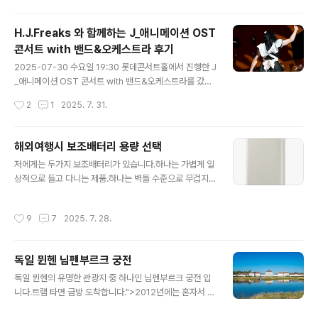
하게 되서, 가는 김에... 겸사겸사 였죠.카후우 치노는 주문
에 혼자 여행을 해..
은 토끼입니까? 의 주인공 중 한 명으로서, 이 작품의 배경
H.J.Freaks 와 함께하는 J_애니메이션 OST
이 콜마르를 비롯해서 유럽 이곳저곳을 합친 가상의 마을
콘서트 with 밴드&오케스트라 후기
입니다.실제로 있는 그대로를 묘사하곤 하는 다른 애니메
글 내용
이션들의 성지순례들과는 다르게, 이 작품의 경우는 성지
2025-07-30 수요일 19:30 롯데콘서트홀에서 진행한 J
순례를 할 수는 없습니다. 여기저기 섞어서 그럴싸하게 만
_애니메이션 OST 콘서트 with 밴드&오케스트라를 갔다
들었다는 정도라서, 정확하게 일치하는 장소는 없다고 볼
왔습니다. 이걸 가게 된 이유는 오로지 하나였죠.제가 좋아
작성시간
2
1
2025. 7. 31.
수 있습니다.물론 작품의 장면에서..
하는 H.J.Freaks 가 참가한다길래, 도무지 참을 수 없었
습니다.지난번 콘서트는 못갔었구요. (나도 코나베 보고 싶
다!!) 여기는 처음이였는데, 2층 규모 입니다.티켓팅 전쟁...
해외여행시 보조배터리 용량 선택
과는 거리가 멀었습니다.아주 널널해서... 여튼 가장 앞좌석
글 내용
저에게는 두가지 보조배터리가 있습니다.하나는 가볍게 일
에서도 꽤 중간에 위치한 곳을 예매할 수 있었습니다.팜플
상적으로 들고 다니는 제품.하나는 벽돌 수준으로 무겁지
렛은.. qr찍어서 구독하고 (바로 취소해주고), 설문조사하
만 용량은 많은 제품.뭐를 들고 가야 할까요? 먼저 가벼운
면 무료로 나눠줍니다.하긴, 유료로 팔기에는 너무나 빈약
제품 입니다.https://www.samsung.com/sec/mobil
해서 말이죠.정보는 이게 끝 입니다.무대 구성은 이렇게 생
작성시간
9
7
2025. 7. 28.
e-accessories/pd-wireless-battery-pack-1000
겼습니다.무대는 촬영 금지였습니다.다만 앵콜은 허가 되
0-mAh/EB-P3400XUKGKR/* 25 W 초고속 충전은
어서, 앵..
하나의 기기를 충전할 때만 지원됩니다. * 두 대의 기기를
독일 뮌헨 님펜부르크 궁전
동시에 충전 시, 최대 충전 속도는 각각 9 W입니다.------
글 내용
---------------------삼성전자의 EB-P3400 이라는
독일 뮌헨의 유명한 관광지 중 하나인 님펜부르크 궁전 입
보조 배터리 입니다.용량은 10000mAh 입니다. 또 다른
니다.트램 타면 금방 도착합니다.">2012년에는 혼자서 갔
보조 배터리 하나는Anker 737 파워뱅크 24k 입니다.
었습니다.이번에는 엄마랑 같이 갔었는데, 훨씬 더 오랫동