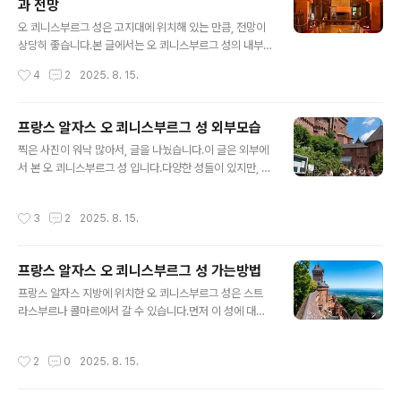
과 전망
입니다.내부에도 포토존이 있고, 사진 찍어주시는 분이 있
글 내용
습니다.줄서서 찍으면 됩니다.한쪽에는 샬레 스토어 관련
오 쾨니스부르그 성은 고지대에 위치해 있는 만큼, 전망이
된 굿즈들이 전시되어 있습니다.제 좌석에서는 이렇게 보
상당히 좋습니다.본 글에서는 오 쾨니스부르그 성의 내부
였습니다. 공연 자체만 놓고보면, 1부 2부로 나뉘어서 진행
모습과 내부에서 바라본 풍경을 같이 소개해드리겠습니다.
작성시간
4
2
2025. 8. 15.
했는데, 1부는 조금 잔잔하고 살짝 졸렸다고 볼 수 있겠네
사자 발만 살짝 보이게 찍힌 사자들의 문 되겠습니다.보통
요.진행되었던 곡들은 위와 같습니다.시작부터 ..
입구를 저런식으로 하는 경우가 많다는거 같네요. 성이란
기본적으로 방어의 목적이 강합니다.그리고, 방어는 즉 공
프랑스 알자스 오 쾨니스부르그 성 외부모습
성전을 의미하고, 여기에 있어서 물자의 중요성은 그 무엇
글 내용
찍은 사진이 워낙 많아서, 글을 나눴습니다.이 글은 외부에
보다 중요하죠.보통 성 자체가 파괴되고 공략되는것 보다
서 본 오 쾨니스부르그 성 입니다.다양한 성들이 있지만, 이
는 물자보급을 막아서, 내부에서 더 이상 버티지 못하게 하
중세 성은 어떤 모습인지 사진을 위주로 구경해주시면 되
는게 기본적인 공성전이라고 할 정도니 말이죠.그런만큼,
겠습니다.의도적인 배치인지는 모르겠지만, 일단 성을 반
성에 있어서 그 무엇보다 가장 중요한게 우물 같이 물의 존
작성시간
3
2
2025. 8. 15.
바퀴는 돌아서 입구에 도달하는 기분입니다.뭐, 덕분에 성
재 되겠습니다.이게 성 내부에 있고 없고의 차이와 얼마나
구경하는 맛은 있습니다.갈림길이 나오는데요, 큰 차이는
지속 가능한가의 차이는 생존력에 큰 차이가 ..
없어 보였습니다.물론 휠체어 이용자라면 휠체어 길로 가
프랑스 알자스 오 쾨니스부르그 성 가는방법
야겠지요.아마도 턱 같은게 있냐 없냐의 차이가 아닐까 싶
글 내용
어요.5분 가량 걸어가야 됩니다.400m라고 적혀져 있군
프랑스 알자스 지방에 위치한 오 쾨니스부르그 성은 스트
요.드디어 입구가 보입니다.성의 모습은 전체적으로 이렇
라스부르나 콜마르에서 갈 수 있습니다.먼저 이 성에 대해
게 생겼다고 합니다.사실 드론 같은게 아니면, 성 전체를 위
서 간략하게 소개를 해보자면은요, 오 쾨니스부르그 성(Ch
에서 조망하는 것은 불가능하겠죠.인근에서는 여기가 가장
âteau du Haut-Kœnigsbourg)은 프랑스 알자스(Alsa
작성시간
2
0
2025. 8. 15.
고지대기 때문입니다.여기는 독일 퓌센에 위..
ce) 지방에 위치한 중세 시대의 성으로, 프랑스에서 가장
유명하고 아름다운 성 중 하나로 손꼽힌다고 합니다.해발
757m의 높은 산 위에 자리 잡고 있어, 알자스 평야와 포