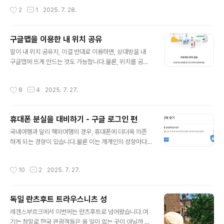
(용량이 24..
안 자세하게 봤다고 이야기 할 수 있겠군요.이번에는 실내
작성시간
2
1
2025. 7. 28.
도 들어갔습니다.예전에는 궁전 내부로 들어간 적은 없었
거든요.일단 궁전은 기본적으로 배낭 반입 금지 및 물을 포
함해서 음식물 반입 금지 입니다.입구는 정원에서는 직접
구글맵을 이용한 내 위치 공유
들어가는 길은 없고, 다시 밖으로 나갔다가 입장해야 됩니
글 내용
다. 궁전 내부는...이전에 제가 안들어갔었던 이유가 있었습
말이 내 위치 공유지, 이걸 반대로 이용하면, 상대방을 내
니다.개인적으로는 비싼 가격 대비 볼 내용은 없었습니다.
구글맵에 뜨게 만드는 것도 가능합니다.물론, 위치를 공유
궁전은 크지만, 관람 가능한 내부는 작았습니다..굳이 들어
하는 것이다보니, 프라이버시라는 보안 문제는 필연적으로
갈 필요는 없다고 생각됩니다.물론 해당 궁전에 대한 역사
발생할 수 있는데요, 이게 해외여행이라면 그 문제도 사실
작성시간
8
4
2025. 7. 27.
를 잘 알고 있거나, 관련 전공 및 예..
크지 않습니다.어차피 같이 다니는 사람들끼리 공유한다면
말이죠.다 설정하고 나면, 구글맵에 이렇게 상대방의 위치
가 뜨게 됩니다.2025.07.27 - [여행준비] - 휴대폰 분실
휴대폰 분실을 대비하기 - 구글 로그인 편
을 대비하기 - 구글 로그인 편 휴대폰 분실을 대비하기 - 구
글 내용
글 로그인 편국내여행과 달리 해외여행의 경우, 휴대폰에
국내여행과 달리 해외여행의 경우, 휴대폰에 더더욱 의존
더더욱 의존하게 되는 경향이 있습니다.물론 이는 개개인
하게 되는 경향이 있습니다.물론 이는 개개인의 성향마다
의 성향마다 다르긴 합니다만, 아예 이전 시대 느낌으로 지
다르긴 합니다만, 아예 이전 시대 느낌으로 지도와 종이의
도와 종이의 아날로그 감성으로nipa0711.net여기서 잠깐
아날로그 감성으로 여행하시는 분들도 있고, 그렇지 않다
작성시간
10
2
2025. 7. 27.
소개해드린, 구글의..
면 저처럼 평소에는 이용하지 않던 최첨단의 기능들을 여
행하는 기회에 이용하는 분들도 있을겁니다.최근 발전된
다양한 AI들을 이용해서 장소 추천을 받던가, 번역기를 이
독일 란츠후트 트라우스니츠 성
용해서 대화를 한다던가, 구글맵을 보면서 길을 찾는다던
글 내용
가 말이죠.저 같은 경우는, 아예 주력 이메일이 구글의 지메
레겐스부르크에서 이번에는 란츠후트로 넘어왔습니다.여
일이고, 여행지의 모든 것을 구글 내지도 만들기를 이용하
기는 정말로 한국 관광객들은 올 일이 없는 곳이 아닐까 싶