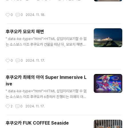
이 상영되며, 건담도 서서히 움직이기 시작합니다.상영이
에 위치하고 있으며, 전망대 높이는 123m 라고 합니다.전
끝난 시점에는 이런 모습 입니다.이 곳에 있는 건담은 RX-
망대쪽에는 화장실이 없다며, 미리 다녀오라고 안내해줍니
작성시간
0
0
2024. 11. 18.
93ff v 건담이..
다.한국어 하시는 분들도 있으시더군요.올라오는 길에, 엘
레베이터에서 설명해주시는 분도 계셨는데, 귀엽던것 같았
습니다.내려올때는 다른 남성 직원이여서 아쉬웠어요(??)
후쿠오카 모모치 해변
전망대에서 바라본 모모치 해변 되겠습니다.삼각대를 들고
글 내용
가지 않아서 장노출을 할 수 없었네요.물론 인파를 생각하
" data-ke-type="html">HTML 삽입미리보기할 수 없
면 삼각대 설치할 상황도 아니였지만 말입니다.막 그렇게
는 소스보스 이조 후쿠오카 건물을 떠난 뒤, 모모치 해변이
이쁘다, 멋있다 이런 생각은 없지만, 뭐라고 해야 될까요...
라 불리는 곳을 향해 걸어갔습니다.최애의 아이를 보고 건
해외에 나가면 높은 곳은 일단 찍어봐야 된다는 그런 느낌
물을 나온 시점에서는 이미 해가 다 진 이후더라구요.멀리
작성시간
0
0
2024. 11. 17.
이 있습니다.아예 어두워지기 전이라면 조..
보이는 후쿠오카 타워를 보면서 걸어갑니다.교복 입은 여
중? 여고? 생들 모여서 단체 사진 촬영을 하고 있더군요.모
모치 해변에서 볼려고 계획한 건물까지 도달했지만, 이미
후쿠오카 최애의 아이 Super Immersive L
상당히 어두워졌습니다.인근 벤치 같은 것에 카메라를 올
ive
려놓고 어떻게 수평을 최대한 맞춘 뒤, 장노출로 야경 사진
글 내용
을 찍어봤습니다.몇몇의 가게들이 있었지만, 평일이라 그
" data-ke-type="html">HTML 삽입미리보기할 수 없
런지 아무도 없습니다.저 처럼 관광 온 일부들이 이 해변에
는 소스보스 이조 후쿠오카 6층에서 진행되는 최애의 아이
서 사진을 찍고 있습니다.모모치해변을 찍고 후쿠오카 타
Super Immersive Live에 갔습니다.이거는 일본 가기
작성시간
2
0
2024. 11. 17.
워로 향했습니다.
바로 직전에 알게 되어서, 여튼 사전에 계획된 관람이라 할
수 있겠군요.＜만화 다이브＞『【최애의 아이】』슈퍼・이머
시브 라이브 | 이벤트 | VISIT FUKUOKA - 후쿠오카현
후쿠오카 FUK COFFEE Seaside
공식 관광 홈페이지. 점프 만화의 제전 "점프 페스타 202
글 내용