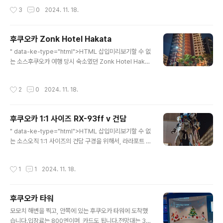
달한 것과는 달랐네요.쳇..계란 토핑은 필수가 아닌가 싶습
었습니다.그 이유는... 여기가 더 탕 종류가 많아 보였고, 무
작성시간
3
0
2024. 11. 18.
니다.라멘..
료 셔틀버스가 있다고 해서, 이 무료 셔틀버스를 이용하기
위해서기도 했습니다.무엇보다 나미하노유는 오전 10시에
오픈인데, 테리하 스파 리조트는 오전 8시에 오픈입니다.
후쿠오카 Zonk Hotel Hakata
無料巡回バス2024年３月から셔틀버스 시간표는 위
글 내용
와 같습니다.즉, 첫차를 타고 스파를 도착하면 9시 반쯤 되
" data-ke-type="html">HTML 삽입미리보기할 수 없
니깐, 나미하노유 보다 조금 더 시간 이득이 있다고 계산을
는 소스후쿠오카 여행 당시 숙소였던 Zonk Hotel Hakat
했습니다.무엇보다 여기는 무료 셔틀이고, 나미하노유는
a 입니다.하카타 역에서 도보로 10분 이내에 위치하고 있
알아서 가야 되구요.그래서 저는 하카타역에서 첫차를 타
습니다.뭐, 제가 예약한 숙소는 아닙니다만...외관은 이렇게
작성시간
2
0
2024. 11. 18.
고 와서, 3번째 시간표의 텐진역에서 내리는..
생겼습니다.단점이라면, 얼리나 레이트 체크인아웃이 없다
는 것 같고, 짐 보관도 개당으로 유료라고 합니다.일본 대부
분이 그렇다고 하는데, 제가 예약해본적은 없어서 모르겠
후쿠오카 1:1 사이즈 RX-93ff v 건담
지 말입니다.호텔 로비는 2층에 위치하고 있습니다.그리고
글 내용
이 로비는 사실상 일종의 식당 테이블을 겸하고 있기도 합
" data-ke-type="html">HTML 삽입미리보기할 수 없
니다.그건 뒤쪽에 약간의 간식이랑 생맥주 기계가 있기 때
는 소스오직 1:1 사이즈의 건담 구경을 위해서, 라라포트 후
문이죠.많은 사람들이 편의점등에서 사가지고 와서 여기
쿠오카로 향했습니다.모모치 해변에서 라라포트 후쿠오카
실내 또는 실외에서 먹습니다. 2층과 연결된 테라스 입니
까지는 상당한 거리가 있었습니다.하카타 역에서 환승해서
작성시간
1
1
2024. 11. 18.
다.낮밤을 가리지 ..
라라포트로 향했고, 드디어 그 말로만 듣던, 1:1 사이즈의
건담을 눈 앞에 둘 수 있었습니다.라라포트에 도달하면, 길
건너서도 충분히 알 수 있을 정도로 건담은 상당히 눈에 띕
후쿠오카 타워
니다.도착한 시점에서는 이제 막 쇼가 시작된 모습이였습
글 내용
니다.밤 기준으로 정각과 30분이 되면 쇼가 시작되며, 쇼
모모치 해변을 찍고, 안쪽에 있는 후쿠오카 타워에 도착했
가 시작됨과 동시에 주변의 불빛이 꺼지고, 건물에는 영상
습니다.입장료는 800엔이며, 카드도 됩니다.전망대는 3층