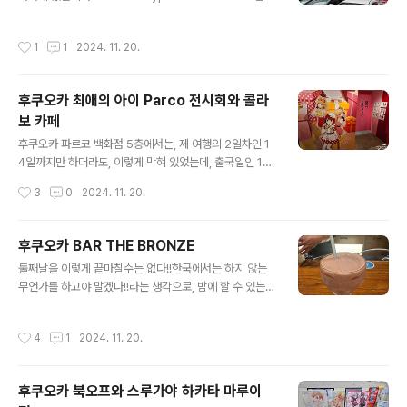
되었다고 합니다.원폭의 아이로 불리는 동상입니다.2살에
미리보기할 수 없는 소스사실 우선순위 자체는 낮은 편이
피폭당하고 10년뒤인 12살에 백혈병으로 죽었다던가 그
였는데, 최애의 아이 파르코 전시회를 가면서, 루트랑 시간
작성시간
1
1
2024. 11. 20.
럽니다.평화의 못과 평화의 불 입니다.뒤로는 기념자료관
상 여기 밖에 답이 없더군요.라신반으로 갔으면, 아마 제 캐
의 모습입니다..
리어에는 피규어가 몇 개 들어있었지 않았을까 싶습니다.
규모 자체는 상당한데, 제가 찾는 물건은 여기에도 없었네
후쿠오카 최애의 아이 Parco 전시회와 콜라
요.기본적으로는 중고물품 점이긴 한데, 라신반 보다 취급
보 카페
하는게 더 많고, 더 오래된 것들도 많다는 느낌을 받았습니
글 내용
다.하지만, 제가 원하는게 없으니 뭐..아니, 없었다고 하면
후쿠오카 파르코 백화점 5층에서는, 제 여행의 2일차인 1
거짓말입니다만, 현실적으로 구매해서 올 수 있는 가격대
4일까지만 하더라도, 이렇게 막혀 있었는데, 출국일인 15
와 부피, 그리고 우선순위상 없었다고 하는 것이 더 정확한
일 부터 전시회가 한다고 하더군요?2024.11.17 - [해외여
작성시간
3
0
2024. 11. 20.
표현이겠군요.이 만다라..
행기/일본] - 후쿠오카 최애의 아이 Super Immersive L
iveHTML 삽입미리보기할 수 없는 소스보스 이조 후쿠오
카 6층에서 진행되는 최애의 아이 Super Immersive Li
후쿠오카 BAR THE BRONZE
ve에 갔습니다.이거는 일본 가기 바로 직전에 알게 되어서,
글 내용
둘째날을 이렇게 끝마칠수는 없다!!한국에서는 하지 않는
여튼 사전에 계획된" data-og-host="nipa0711.net"
무언가를 하고야 말겠다!!라는 생각으로, 밤에 할 수 있는게
data-og-source-url="https://nipa0711.net/392"
무엇인가...술, 술을 마시자.한국에서는 안 가는 위스키 바
data-og-url="https://nipa0711.net/392" data-og
를 가보자!라는 생각으로 검색한 끝에, 숙소에서 도보권 중
-image="https://scrap.kak..
작성시간
4
1
2024. 11. 20.
평이 좋은 곳으로 향했습니다.원래 갈려고 찍어놓은 곳은
텐진에 있었지만, 멀어서 포기했습니다.이유는 모르겠지
만, 걸음수는 많지 않은데, 다리가 미친듯이 아프고 피곤했
후쿠오카 북오프와 스루가야 하카타 마루이
거든요.체력 이슈로 가까운 곳을 향했습니다." data-ke-t