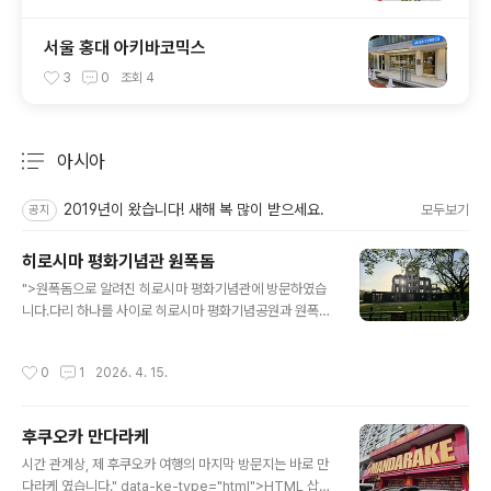
서울 홍대 아키바코믹스
3
0
조회
4
아시아
분류 전체보기
주요 글 목록
2019년이 왔습니다! 새해 복 많이 받으세요.
모두보기
공지
히로시마 평화기념관 원폭돔
글 내용
">원폭돔으로 알려진 히로시마 평화기념관에 방문하였습
니다.다리 하나를 사이로 히로시마 평화기념공원과 원폭돔
이 나뉘어져 있습니다.원자폭탄이 투하된 8시 15분을 나
타내는 평화의 시계탑입니다.히로시마에 투하된 원자폭탄
작성시간
0
1
2026. 4. 15.
은 세계 최초의 핵무기 실전사례로서, 리틀 보이로 불립니
다.한국/조선인 원폭 희생자 위령비 입니다.방문당시에는
아침까지 비가 오던 상황이였습니다.많은 한국인 방문객들
후쿠오카 만다라케
이 저곳에 한국에서 가져간 물을 가져다놓는다는군요.이유
글 내용
로는 생존자들이 목마름을 호소하며 물을 찾았다고 합니
시간 관계상, 제 후쿠오카 여행의 마지막 방문지는 바로 만
다.나무위키에 따르면 비석은 한국산 돌로 한국에서 제작
다라케 였습니다." data-ke-type="html">HTML 삽입