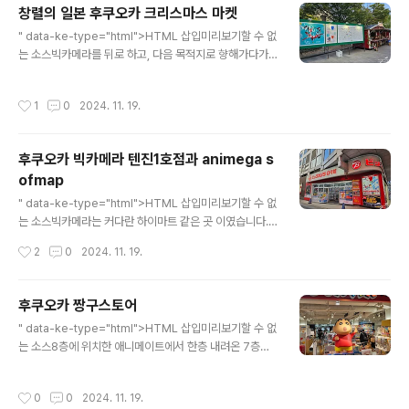
창렬의 일본 후쿠오카 크리스마스 마켓
니다.북스라는 이름 답게 책이 많습니다.그런데 전 일본어
글 내용
를 못하니... 살 일은 없다 싶으면서도, 구경은 해봤습니다.
" data-ke-type="html">HTML 삽입미리보기할 수 없
한국에는 폐간된 뉴타입이 보이는 군요.학창 시절 때, 매달
는 소스빅카메라를 뒤로 하고, 다음 목적지로 향해가다가
구매했던 기억이 납니다.잡지 응모도 하고 당첨되서 라이
크리스마스 마켓 같은 것이 눈에 띄어서 들어가봤습니다.
트 노벨도 상품으로 받고 그랬었는데 말이죠.당시 러키스
제가 갔던 공원은 텐진중앙공원이라는군요.방문 당시에는
작성시간
1
0
2024. 11. 19.
타가 유행이였는지라, ..
아직 문을 열지 않은, 준비중인 곳이였는데...가게에 적혀
있는 가격을 보면서, 읭? 싶었네요.여기까지는 텐진중앙공
원 이였고, 할 말은 저 사진에는 잘 들어난게 없어서 후쿠오
후쿠오카 빅카메라 텐진1호점과 animega s
카 하카타역 크리스마스 마켓 사진을 가져왔습니다.후쿠오
ofmap
카 곳곳에서 이런 크리스마스 마켓을 진행준비하거나 하고
글 내용
있더군요.이걸 굿즈의 나라라 불러야 될지, 상술이 쩌는건
" data-ke-type="html">HTML 삽입미리보기할 수 없
지..여튼 후쿠오카 내부에서도 위치별로 마켓이 다른데, 컵
는 소스빅카메라는 커다란 하이마트 같은 곳 이였습니다.
도 다르다고 합니다.그리고 매년 또 디자인도 새로 뽑는다
그런데 여기는 저는 구매할려고 하는 가방이 있어서 갔는
작성시간
2
0
2024. 11. 19.
고 하는군요. 저 가격을 보세요..
데, 빅카메라 인터넷으로는 있는 물품이 이 곳 매장에는 없
다고 하더군요.뭐.. 그래도...이 곳 2층에는 Animega도 있
기에, 온 김에 올라가봤습니다.빅카메라 매장이 넓어서, 어
후쿠오카 짱구스토어
디로 올라가는지 물어봤었네요...계단을 올라가면 정면에 a
글 내용
" data-ke-type="html">HTML 삽입미리보기할 수 없
nimega 가 보입니다." data-ke-type="html">HTML
는 소스8층에 위치한 애니메이트에서 한층 내려온 7층에
삽입미리보기할 수 없는 소스게임 소프트등도 보입니다.윗
는 짱구 스토어가 있습니다.돈코츠라멘이라 적혀 있는 저
사진 뒤쪽의 오락기 같은 것에서 계속 소리가 나더군요.와..
옷을 살까말까 고민하다가 안 사고 와 버렸네요.지금 계절
쿄애니를 여기서 만날 수 있었네요.러키스타가 아직도 판
작성시간
0
0
2024. 11. 19.
에 맞지 않는 반팔이 아닌 두꺼운 겨울용 옷이였다면 샀을
매되는게 있을줄야...코바야시네 메이드래곤과 러키스타, ..