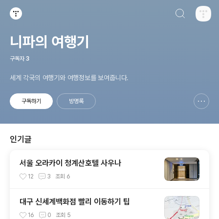
검색하기
티스토리
니파의 여행기
구독자
3
세계 각국의 여행기와 여행정보를 보여줍니다.
구독하기
방명록
신고하기 레이어
열기
인기글
서울 오라카이 청계산호텔 사우나
12
3
조회
6
대구 신세계백화점 빨리 이동하기 팁
16
0
조회
5