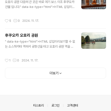
오호리 공원 다음에 간 곳은 바로 여기 보스 이조 후쿠오카
3"(2022년 개최)에서의 첫선을 보인 후, 일" data-og-h
건물 입니다." data-ke-type="html">HTML 삽입미리
ost="www.crossroadfukuoka.jp" data-og-sourc
보기할 수 없는 소스 제 목표는 바로 여기 입니다.최애의 아
e-url="https://www.crossroadfukuoka.jp/kr/eve
이 관련 뭐 한다길래 예매했어요.이 건물에서 하더군요.시
nt/15693" data-og-url="https://w..
작성시간
5
0
2024. 11. 17.
간이 애매하게 남아있어서, FUK Coffee Seaside 지점
에 방문했습니다." data-ke-type="html">HTML 삽입
미리보기할 수 없는 소스보스 이조 후쿠오카 건물의 3층에
후쿠오카 오호리 공원
위치하고 있습니다. 이름이 FUK COFFEE 인데, FUK 는
글 내용
후쿠오카를 의미합니다.국제항공운송협회 (IATA) 에서 정
" data-ke-type="html">HTML 삽입미리보기할 수 없
항 공항코드에 따르면 후쿠오카 공항 코드가 FUK 입니다.
는 소스하카타 역에서 공항선을 타고 오호리 공원 역을 향
인천공항이 ICN, 김포공항이 GMP, 대구공항이 TAE 뭐
했습니다.가는 길에 보이는 자그마한 물길에는 붕어들이
이런식으로 부여 되어 있습니다.즉, FUK..
있습니다.원래는 한바퀴 돌아볼까 싶었는데, 가자마자 포
작성시간
1
0
2024. 11. 17.
기했습니다.돌기에는 넘나 많은 시간이 소요될 것이 분명
해보일 정도로 매우 큰 호수였습니다.그런데 지금 찾아보
니 둘레 길이가 2km 수준 밖에 안된다고 하는데, 그렇다면
더보기
대구 수성못 둘레랑 비슷한데...왜 당시에는 엄청 크게 느껴
졌는지 모르겠군요.체력 문제일 수도 있고, 첫날에 큰 시간
을 소요하고 싶지 않아서 일수도 있겠습니다.무엇보다 단
풍이나 이런 것들은 영 아닌지라.. 그저 평범한 호수 정도여
서, 특별함은 없는 관계로 비교적 빠르게 다음 여행지도 향
했습니다.하지만, 그 다음 ..
의안내
티스토리
로그인
고객센터