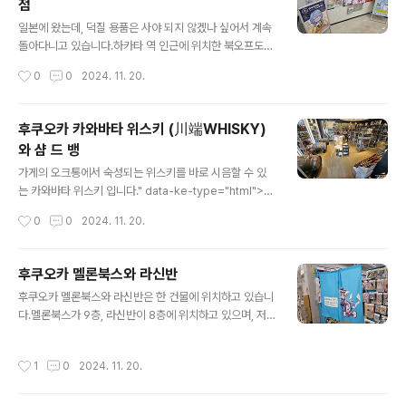
점
ype="html">HTML 삽입미리보기할 수 없는 소스지도
글 내용
를 보면서 계단을 통해 지하로 내려가면, 바로 눈 앞에 바가
일본에 왔는데, 덕질 용품은 사야 되지 않겠나 싶어서 계속
나옵니다.제가 방문 당시에는 일본인 밖에 없었습니다.한
돌아다니고 있습니다.하카타 역 인근에 위치한 북오프도
그룹은 저쪽 보이지 않는 테이블에 있었고, 2명 정도가 저
리스트 중 하나였죠." data-ke-type="html">HTML
작성시간
0
0
2024. 11. 20.
처럼 여기 사장님..
삽입미리보기할 수 없는 소스총 3일간의 일정이였는데, 첫
날은 입국하고 들어오니 점심 때 였고...둘째날은 쇼핑데이
로 오늘이 둘째날 이였습니다.오전에 온천을 갔다왔었는
후쿠오카 카와바타 위스키 (川端WHISKY)
데, 이것 때문인지 일정을 잘못 짰는지 여튼 후쿠오카 시내
와 샴 드 뱅
에 찍어놓은 것들 조차도 다 못 가봤네요.멜론북스와 비슷
글 내용
하게 이 곳도 책 위주 입니다.아니, 여기는 그냥 서점 비중
가게의 오크통에서 숙성되는 위스키를 바로 시음할 수 있
이 훨씬 더 큰 것 같습니다.피규어도 몇몇 있었지만, 라신반
는 카와바타 위스키 입니다." data-ke-type="html">H
이 훨씬 좋다는 생각을 했습니다.북오프를 나와서는 역시
TML 삽입미리보기할 수 없는 소스 https://youtu.be/J
작성시간
0
0
2024. 11. 20.
인근에 위치한 " data-ke-type="html">HTML 삽입미
DrGiOHz_94이렇게 하나씩 시음을 해봤습니다.시음 특
리보기할 수 ..
성상 아주 소량으로 제공되는게 아쉽기는 하지만, 사장님
이 어느정도 영어도 통하시고 상당히 친절합니다.https://
후쿠오카 멜론북스와 라신반
youtu.be/MN5o502ovkg그래서 제 입맛에 맞는 것 하
글 내용
후쿠오카 멜론북스와 라신반은 한 건물에 위치하고 있습니
나를 주문해서 왔군요. 오크통에 용량과 가격이 적혀 있는
다.멜론북스가 9층, 라신반이 8층에 위치하고 있으며, 저
데, 저는 500ml 에 5천엔짜리 위스키를 구매했습니다.아
는 9층에서 8층으로 넘어가면서 봤습니다.다만, 둘의 구별
직 집에서 마셔본 적은 없어요. 이후, 다른 위스키를 사냥
포인트를 따로 찍지는 않아서, 여튼 합쳐서 보여드리는 점,
하기 위해서 샴드뱅으로 향했습니다." data-ke-type="h
작성시간
1
0
2024. 11. 20.
양해부탁드립니다. " data-ke-type="html">HTML 삽
tml">HTML 삽입미리보기할 수 없는 소스다..
입미리보기할 수 없는 소스19금 이미지들은 올리지 않았
으니, 안심하고 보셔도 됩니다.여튼 저 안으로 들어가면 됩