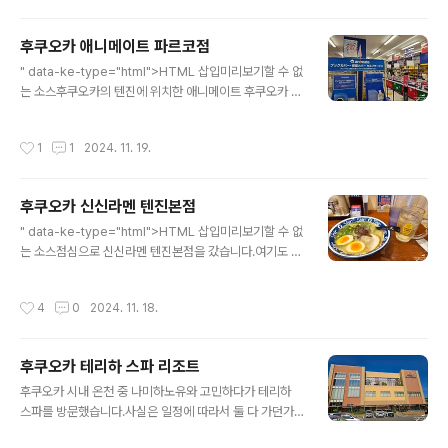
지도 모르겠습니다.저 옷 입고 라멘집을 가보는 것도 재밌
을꺼 같아서 말이죠(?) 짱구 굿즈에는 큰 관심이 없는 상태
후쿠오카 애니메이트 파르코점
라 빠르게 훑어보고 넘어갔습니다.
글 내용
" data-ke-type="html">HTML 삽입미리보기할 수 없
는 소스후쿠오카의 텐진에 위치한 애니메이트 후쿠오카 파
르코점을 가봤습니다.파르코 건물 입니다.백화점 이더군
요.응? 최애의 아이? 뭘까요?애니메이트는 8층에 위치하
작성시간
1
1
2024. 11. 19.
고 있습니다.애니메이트에 도착!전체 규모에서 서적이 차
지하는 규모가 큰데요, 문제는 저는 저 일본어 책들과는 거
리가 멀다는 것...읽을 수가 없으니까요.그래도 구경은 합시
후쿠오카 신신라멘 텐진본점
다.한국에는 아직 안 나왔는걸로 알고 있는 7권이 있군요.
글 내용
어차피 저는 리디에서 e북으로 보고 있지만요.리코리스..?
" data-ke-type="html">HTML 삽입미리보기할 수 없
아직 이것도 국내 발매는 안된걸로 알고 있지 말입니다.뭐,
는 소스점심으로 신신라멘 텐진본점을 갔습니다.여기도 줄
애초에 원작이 없는 오리지널 애니메이션이긴 하지만요.속
이 길게 서 있습니다.이쪽은 관광객 비중이 높았는데, 현지
편 제작 소식도 있던데 말입니다. 굿즈를 안 찍었는지 사진
인들은 어디서 먹을 수 있나 싶은 생각을 해봤습니다.기다
작성시간
4
0
2024. 11. 18.
이 안 보이군요.이게 제 예..
리고 기다려서 도착했습니다.여기는 한글 안내가 잘되어
있습니다.https://hakataramen.jp/shinshin-menu/t
s-kr_wd.html ｜ShinShin天神本店・古門戸町店/
후쿠오카 테리하 스파 리조트
韓国語｜ hakataramen.jp메뉴는 이 곳에서 확인하실
글 내용
수 있습니다.공식인데다가 한글도 지원합니다!생맥주를 시
후쿠오카 시내 온천 중 나미하노유와 고민하다가 테리하
킬려고 했는데, 호텔에서 무제한인지라 생맥주를 시키고
스파를 방문했습니다.사실은 일정에 따라서 둘 다 가던가,
싶지 않아져서 하이볼을 시켰습니다.맛은 제가 생각한 달
나미하노유만 갈려고 했다가, 어쩌다보니 여기를 가게 되