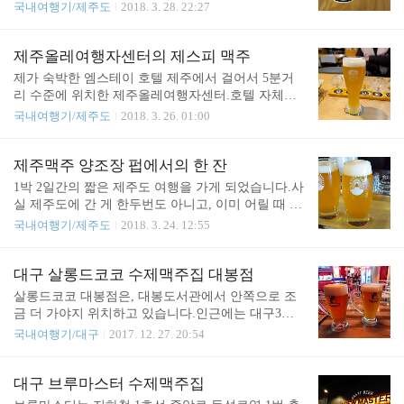
치한 맥파이 양조장입니다. 사실 원래 계획에는 양조
국내여행기/제주도
2018. 3. 28. 22:27
몇 번을 둘러봐도 안보이더군요.그래서 저기 빵집 들
장은 제주맥주 양조장만 있었고, 여기는 선택지가 아
어가서 맥파이 제주점 위치를 물어보니, 코너 돌아서
니였습니다.그 이유라면, 맥파이 제주점에서 맥주를
바로 붙어있다고 알려줍니다. 그냥 정말 바로 옆 건
마시고, 공항으로 떠난다는 목표였는데요,어쩌다보
제주올레여행자센터의 제스피 맥주
물입니다.간판이 나와있다던가 등등 외부에서 쉽게
니 여행동선이 맥파이 양조장 인근을 가게 되었고,
제가 숙박한 엠스테이 호텔 제주에서 걸어서 5분거
인지할 수 있지는 않습니다. 사진을 안찍어서, ..
그리하여 계획에는 없었지만 즐거운 마음으로 맥파
리 수준에 위치한 제주올레여행자센터.호텔 자체를
이 양조장으로 향했습니다. 중요한 것은, 제주맥주의
이 곳을 위하여 잡은 거나 다름 없었는데요, 여기가
국내여행기/제주도
2018. 3. 26. 01:00
경우 투어와 양조장 펍의 운영시간대가 일치한다면,
저에게 중요한 이유는 제주도의 수제 맥주 중 한 군
맥파이는 그렇지 않습니다.투어는 토-일요일이지만,
데인 제스피 (Jespi) 맥주를 마실 수 있는 바가 있다는
맥주를 즐기는 것은 수요일부터 일요일 12시부터 저
것이였습니다. 이곳은 도로명 주소 : 제주특별자치도
제주맥주 양조장 펍에서의 한 잔
녁8시까지 이용이 가능합니다.이거 생각보다 헷갈립
서귀포시 중정로 22 제주올레여행자센터지번 주소 :
1박 2일간의 짧은 제주도 여행을 가게 되었습니다.사
니다.여기 오기전에 직접 전화까지 해서 운영하는지
제주특별자치도 서귀포시 서귀동 316-1https://www.je
실 제주도에 간 게 한두번도 아니고, 이미 어릴 때 제
확인한뒤에 왔..
juolle.org/jejuolle/center/mill.do에 위치하고 있습니다.
주도의 거의 모든 명소들을 다 가봤다고 볼 수 있는
국내여행기/제주도
2018. 3. 24. 12:55
도보로 이동하였기에, 주차에 관련된 것은 잘 모르겠
데요,하지만 그렇다고 갈 곳이 없는 것은 아닙니다. 1
습니다.영업시간은 오후 5시부터 11시까지라네요.
0년, 20년 전에는 없던 곳들이, 오늘의 제주도에는 있
입구에 안내되어 있는 제스피 맥주 간판을 보니, 제
는 것들이 있습니다. 바로 제주맥주 브루어리 같은
대구 살롱드코코 수제맥주집 대봉점
대로 찾아왔다는 것에서 안심이 됩니다. 실내는 전
곳들이죠. 물론 오래전의 저는 맥주 자체를 마시지
살롱드코코 대봉점은, 대봉도서관에서 안쪽으로 조
문..
않았으며, 마셔서도 안되는 나이 였습니다만.. 각설
금 더 가야지 위치하고 있습니다.인근에는 대구3호
하고, 지금의 저는 맥주를 즐기는 한 사람으로서, 요
선 건들바위역과 대봉교역이 위치하고 있는데, 그 중
국내여행기/대구
2017. 12. 27. 20:54
번 짧은 1박 2일간의 제주도 여행 테마를 수제맥주로
간에 있습니다.개인적으로는 건들바위역이 조금 더
정했습니다. 제주도에는 3군데의 양조장이 알려져
가깝지 않나 생각합니다. 2017/08/09 - [국내여행기] -
있습니다.제스피 (Jespi), 맥파이 (Magpie) 그리고 여
대구 살롱드코코 수제맥주집 이미 예전에 살롱드코
대구 브루마스터 수제맥주집
기서 포스팅 할 제주맥주 (Jeju Beer) 입니다. 저는 제
코 동성로점에 가본적이 있었으며, 그 덕분에 여기에