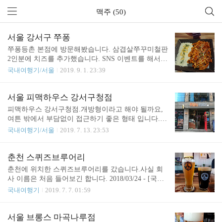
맥주 (50)
서울 강서구 쭈퐁
쭈퐁등촌 본점에 방문해봤습니다. 삼겹살쭈꾸미철판
2인분에 치즈를 추가했습니다. SNS 이벤트를 해서,
볶음밥 서비스를 받고 나니 배가 불렀습니다. 맛은
국내여행기/서울
2019. 9. 1. 23:39
괜찮았습니다.
서울 피맥하우스 강서구청점
피맥하우스 강서구청점.개방형이라고 해야 될까요,
여튼 밖에서 부담없이 접근하기 좋은 형태 입니다.세
트메뉴에 페퍼로니 추가한 형태로 주문했었는데,찍
국내여행기/서울
2019. 7. 13. 23:53
고보니 매우 흔들린 사진이였군요 =ㅅ=언젠가는 이
런데서 와인 같은것도 시켜보는 날이 오기를 바라
며..사실 피자집 보다는 이탈리안 레스토랑 쪽이 느
춘천 스퀴즈브루어리
낌적으로 와인하고 더 잘 맞는 느낌이긴 합니다만..
춘천에 위치한 스퀴즈브루어리를 갔습니다.사실 회
메뉴판에는 없는 맥주인데, 여튼 저렴하니 주문했습
사 이름은 처음 들어보긴 합니다. 2018/03/24 - [국내
니다. 이게 아까 말한 그 사랑해 에일인데, 잔은 사진
여행기/제주도] - 제주맥주 양조장 펍에서의 한 잔20
국내여행기
2019. 7. 7. 01:59
과는 다릅니다. 그럼에도 불구하고, 애초에 잔 자체
18/03/28 - [국내여행기/제주도] - 맥파이 양조장 펍에
가 전용 잔이라는건 알 수 있습니다.두 잔 모두 같은
서의 수제맥주 한 잔 제주도 여행당시에 브루어리를
맥주입니다. 맥주 맛은 상당히 괜찮았다고 생각합니
가본 적이 있었는데요, 여기는 결과적으로 제가 가본
서울 브롱스 마곡나루점