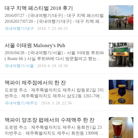
이죠. 당분간은 갈 일은 없겠습니다만, 언젠가는 갈
니다만, 술집에 굳이 차량을 들고갈 이유는 없지 않
일이 있기를 바랄 뿐입니다.
대구 치맥 페스티벌 2018 후기
나 싶습니다. 대구 2호선이 인근에 있으니, 대중교통
2016/07/27 - [국내여행기/대구] - 대구 치맥 페스티벌
접근성은 뛰어난 편입니다. 사진은 7천원짜리 ..
20162017/07/20 - [국내여행기/대구] - 대구 치맥 페스
티벌 2017 후기에 이어서, 올해 2018년도 대구 치맥
국내여행기/대구
2018. 7. 25. 00:55
페스티벌을 갔다 왔습니다. 무더운 날씨입니다만, 공
교롭게도 이 날은 서울이 대구보다 더 더웠던 21일의
토요일이였습니다.두류역으로 나와서, 두류공원으로
서울 이태원 Maloney's Pub
가는 길에 이미 땀이 흐리기 시작합니다.올해도 카스
2016/04/28 - [국내여행기/서울] - 서울 이태원 루트66
가 있습니다. 카스만..커다란 맥주업체들은 참가할
( Route 66 ) 사실 루트66에 다시 방문할려고 했는데,
생각을 안하는건지, 카스가 막는건지 모르겠습니다.
막상 도착해보니 루트66은 망해버렸고 다른 가게가
국내여행기/서울
2018. 6. 19. 19:38
쿨링로드? 라 불리는 것 같습니다.여튼 이건 올해 처
있었습니다.그리하여 이태원에서 한참을 방황하다
음본거 같습니다.두류야구장으로 진입했습니다.여기
가, 가게 된 곳이 여기 Maloney's Pub 입니다.다음지
가 메인입니다.다만, 이쪽은 맥주가 없습니다.그래서
도에서는 멀로니스펍앤드그릴 이라고 검색하시면 나
맥파이 제주점에서의 한 잔
저는 이쪽은 잘 안갑니다.무엇보다 연예인들을 불러
옵니다. 이태원역에서는 꽤 떨어진 곳에 있습니다만,
도로명 주소 : 제주특별자치도 제주시 탑동로2길 3지
서 사람들이 붐비는 ..
녹사평역에서 접근한다면 비교적 쉽게 도착할 수 있
번주소 : 제주특별자치도 제주시 삼도2동 1261-7에
습니다.메뉴판입니다.루트66의 저렴했던 맥주 가격
위치한 맥파이 제주점. 맥파이 양조장에서 한 잔을
국내여행기/제주도
2018. 3. 28. 22:56
을 생각한다면 다소 아쉬움이 있습니다. DMZ와 Com
마셨지만, 딱 한 잔만 마셨다는게 아까워서, 그리고
bat Zone 이라는 두가지 맥주를 마셨었는데, 사진은
원래 계획이 맥파이 제주점이였던 만큼 이 곳을 향했
하나밖에 남아있지 않군요. 맥주맛은 상당히 좋습니
습니다. 와..주차공간도 없고, 이 동네 일방통행이 많
맥파이 양조장 펍에서의 수제맥주 한 잔
다.이날이 아마 프랑스 vs 호주 전을 하는 날이였는
아서, 주차하기 정말 힘들었습니다.몇 번을 헤맸는
도로명 주소 : 제주특별자치도 제주시 동회천1길 23
데, 그래서 그런..
지..지도보고 왔는데, 맥파이 제주점이 이전을 했나,
지번주소 : 제주특별자치도 제주시 회천동 1309에 위
망했나 싶을 정도로 코 앞에서 위치를 못찾았습니다.