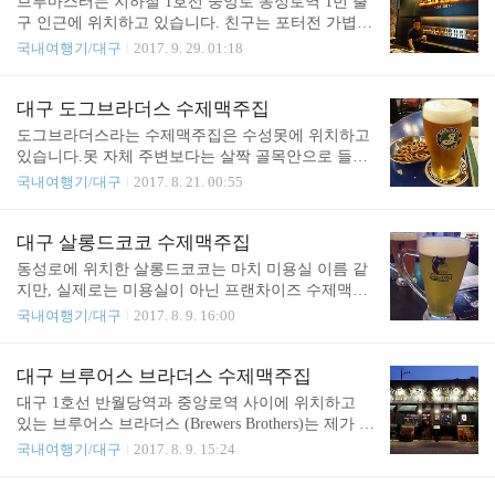
브루마스터는 지하철 1호선 중앙로 동성로역 1번 출
주공항을 시작으로..
도 와보게 되었습니다. 전체적인 메뉴판은 위와 같습
구 인근에 위치하고 있습니다. 친구는 포터전 가볍게
니다.가격은 변동될 수 있습니다. 이전 리뷰에서도
필스너를 먼저 주문했습니다. 제가 갔을 때는 여전히
국내여행기/대구
2017. 9. 29. 01:18
적었듯이, 종류가 많지 않다는 것은 아쉽습니다.의자
행사중이여서, 저렴한 가격이였습니다.무한리필을
와 테이블이 전부 높습니다.왼쪽이 세션IPA 오른쪽
하기에는, 많이 마실 것 같지도 않고, 본전 뽑을려면
이 바이스 입니다.전반적으로 가격대는 착한편입니
꽤나 마셔야 되는지라 패스했어요.무엇보다 IPA같은
대구 도그브라더스 수제맥주집
다.잔당 7~8천원에 일부 맥주들의 경우 잔당 만원이
것들이 없다는게 큰 이유였습니다.수제 생맥주들은
도그브라더스라는 수제맥주집은 수성못에 위치하고
넘어가는 맥주들도 종종 마셨었기에이렇게 잔당 5천
위와 같습니다.안주이자 저녁이였던 페퍼로니 피자.
있습니다.못 자체 주변보다는 살짝 골목안으로 들어
원이 안..
그리고 주문했던 메뉴를 또 까먹어버렸습니다. ...식
가야 됩니다.제가 방문했을 당시에는 실내보다는 실
국내여행기/대구
2017. 8. 21. 00:55
사까지 해결하기에는 괜찮은 맥주집들은 괜찮은 메
외에 사람들이 대부분 모여 있었습니다.수제 생맥주
뉴들까지 갖고 있는 경우가 드물어서 이 점은 항상
는 브루클린에서 받아오는 것 같습니다. 메뉴판은 위
아쉽습니다. 맥주 마시기에는 좋지만, 배 채우기에는
와 같았습니다. 스타트는 IPA부터!맛은 괜찮습니다
대구 살롱드코코 수제맥주집
글쎄요 라는 느낌이였습니다. 일단은 몇 번 더 방문
만, 가격대가 꽤나 쎈 곳이였습니다. 그리고 야외 한
동성로에 위치한 살롱드코코는 마치 미용실 이름 같
해 볼 가치는 있다고 판단되는 곳 입니다.
쪽에서는 이렇게 TV중계를 해줍니다.비록 소리는 안
지만, 실제로는 미용실이 아닌 프랜차이즈 수제맥주
나오지만, 심심하지 않게 맥주마시기 좋다는 그런 느
집이자 동시에 본점이기도 합니다.아직은 대구에서
국내여행기/대구
2017. 8. 9. 16:00
낌을 받았습니다.위와 같은 이미지로는 왠지 아저씨
벗어나지 못한 것 같습니다만, 어쩌면 직영체제일 수
들이 바글해야 될 것 같은데,위치가 수성못이라 그런
도 있겠습니다. 아, 참고로 대구 사람에게 동성로란,
지, 제가 방문했을 당시만 그런건지는 몰라도,주로 3
특정한 도로가 아닌, 대구 시내 전체를 아우르는 말
대구 브루어스 브라더스 수제맥주집
0대 여성분들이 대부분이였네요. 여기 맥주들이 비
이 되기도 한다는 것을 잊지마세요. 2.28기념 공원,
대구 1호선 반월당역과 중앙로역 사이에 위치하고
싸서 안 마실려고 했었는데도 불구하고.. 죽기전에
삼덕성당 이쪽에서 멀지 않은 곳에 위치하고 있습니
있는 브루어스 브라더스 (Brewers Brothers)는 제가 이
마셔봐야 될 25가지..
다.겉보기와는 다르게 안쪽으로는 꽤 규모가 큰 곳이
전에 한번 방문해봤다가 사람이 많아서 포기한적이
국내여행기/대구
2017. 8. 9. 15:24
였습니다. 다만, 수제맥주에 한정해서는 맥주의 기본
있었던 곳 입니다. 얼마전에 다시 시도해서 요번에는
은 되어 있으나, 타 수제맥주집과 비교해봤을 때서비
대기하는 것 없이 한번에 입장을 하게 되었네요. 생