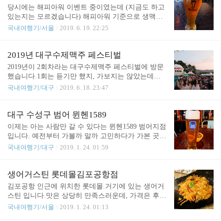
다.특히 저 가격이면, 추천할 정도는 되지 않나 싶네
곳 중에서는 맥파이 양조장 펍의 느낌을 받았습니다.
당시에는 해피아워 이벤트 중이였는데 (지금도 하고
요. 뒤쪽으로 보이는 맥주 탭들.주문한 피자가 나왔
다만, 이해할 수 없는 것은, 양조장 펍인데, 어째서 다
있는지는 모르겠습니다) 해피아워 기준으로 생맥주
습니다.토치를 ..
팔린 게 있는가.. 입니다.양조장이면 계속 맥주 생산
를 아주 저렴한 가격으로 즐기기 좋았습니다.무난한
국내여행기/서울
2019. 6. 19. 22:25
이 되고, 결과적으로 매진이라는 단어 자체가 있을
맥주들 구성이긴 하지만, 잔당 2500원이라면, 편의점
수가 없지 않나 싶어서요.그래서 메뉴판 상에서 가장
4캔 만원 수준이니까요. 그렇다고 맥주 맛이 떨어지
눈에 끌렸던 저 두가지 맛은 접해볼 수 없었습니다.
냐면, 그것도 절대 그렇지 않았습니다.가성비로는 매
2019년 대구수제맥주 페스티벌
이게 되게 아쉽게 남아있습니다. 아무래도 생산지에
우 높다고 말할 수 있다고 생각됩니다.
2019년이 2회차라는 대구수제맥주 페스티벌에 방문
서 마시면 좀 더 맛있..
했습니다.1회는 듣기만 했지, 가보지는 않았는데요,
1회때는 엄청 별로였다고 합니다.수성못은 최소한
국내여행기/대구
2019. 6. 18. 23:47
수성구와 인근에 사는 사람이라면 자주 방문하게 되
는 산책코스이자 힐링의 장소입니다.6월 14일 부터 1
6일간 진행되었습니다. 수제맥주의 비중이 매우 높
대구 수성구 범어 뮌헨1589
았으며, 안주는 적당히 있지만, 많지는 않습니다.수
이제는 아는 사람만 갈 수 있다는 뮌헨1589 범어지점
제맥주페스티벌이니 당연하다면 당연합니다. 이와
입니다. 예전부터 가볼까 말까 고민하다가 가본 곳입
비교할 수 있는 것은, 같은 대구에서 열리는 대구 치
니다.한번은 가봤다가 망했는지 영업을 안하는 날이
국내여행기/대구
2019. 1. 24. 01:59
맥 페스티벌이 있는데요,2016/07/27 - [국내여행기/대
였는지 여튼 그러한 이유로 포기했었던 적도 있었구
구] - 대구 치맥 페스티벌 20162017/07/20 - [국내여행
요. 여튼 아는 사람만 갈 수 있다는 이유는... 이제는
기/대구] - 대구 치맥 페스티벌 2017 후기2018/07/25 -
어떤 지도업체에서도 이 곳의 정보가 남아있지 않기
생어거스틴 롯데몰김포공항점
[국내여행기/대구] - 대구 치맥 페스티벌 2018 후기
때문이죠.아마도 망했다가 다시 시작한건지.. 그건
김포공항 인근에 위치한 롯데몰.거기에 있는 생어거
저는 대..
잘 모르겠습니다. 위치는 수성구청 옆에 있고, 위 이
스틴 입니다.맛은 상당히 만족스러운데, 가격은 후덜
미지의 아래쪽 골목에서 진입이 가능합니다.이런 느
덜.. 내 돈 내고 먹기에는 다소 부담스러운 가격과 매
국내여행기/서울
2019. 1. 24. 01:13
낌인지라 거리뷰에서도 잡히지 않네요. (구글, 네이
우 적은 양입니다.하지만 내 돈 아니면 맛있는 선택
버, 다음 전부..)주차장은 꽤 넓게 있는 것 처럼 보입