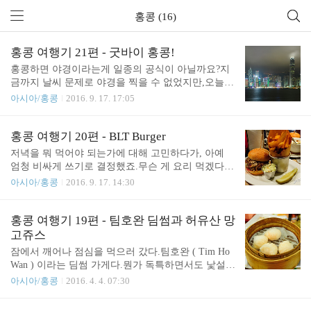
홍콩 (16)
홍콩 여행기 21편 - 굿바이 홍콩!
홍콩하면 야경이라는게 일종의 공식이 아닐까요?지
금까지 날씨 문제로 야경을 찍을 수 없었지만,오늘은
마지막 날이자, 비 한번 오지 않은 날이기에 이렇게
아시아/홍콩
2016. 9. 17. 17:05
야경을 시도해보았습니다. 분명히 삼각대 문제 덕분
에 원하는 수준 만큼 촬영할 수 없었던 것도 있었지
만,지금까지의 홍콩 날씨가 워낙 좋지 않았기에 이
홍콩 여행기 20편 - BLT Burger
정도로 만족할 수 밖에 없었습니다. 그리고 이제 정
저녁을 뭐 먹어야 되는가에 대해 고민하다가, 아예
말로 홍콩을 떠나야 할 시간이네요.누나는 인천을 통
엄청 비싸게 쓰기로 결정했죠.무슨 게 요리 먹겠다고
해서 다시 돌아가고, 전 집이 대구인지라 부산을 통
이리저리 돌아다녔다가 마땅한것을 못 먹었고 (현금
아시아/홍콩
2016. 9. 17. 14:30
해서 갑니다. 원래 계획했던 저가항공표가 캔슬된 관
부족)카드 긁는 것은 전혀 문제가 없는 상황이였으니
계로 대한항공을 타고 돌아가기로 했습니다.올 때는
깐, 레스토랑으로 향했습니다.하버시티의 한 레스토
저가항공이였지만, 갈 때는 대한항공! 공항까지 가는
랑으로 BLT Burger 라는 곳입니다. 시작은 맥주! 애
홍콩 여행기 19편 - 팀호완 딤썸과 허유산 망
방법은, 올 때는 기차를 탔었다면, 갈 때는 버스를 탔
당초 리뷰를 생각하고 들어간 곳이 아니라서, 메뉴판
고쥬스
습니다.교통카드가 일정금액의 마이너스 까지는 보
사진이라던지 어떤 맥주를 시켰는지 등등은 기억나
잠에서 깨어나 점심을 먹으러 갔다.팀호완 ( Tim Ho
장이 되는데..
지 않습니다 ㅠㅠ두툼한 감자튀김과 버거가 상당히
Wan ) 이라는 딤썸 가게다.뭔가 독특하면서도 낯설지
인상깊습니다.가격이 비싸서 그렇지, 확실히 맛은 좋
않은 스타일.여기도 맛집이라고는 하나, 사실 엄청
아시아/홍콩
2016. 4. 4. 07:30
았네요.양도 물론 좋았습니다. 2016/04/04 - [해외여
맛있거나 그런건 잘 모르겠다.좀 독특한 만두에서 크
행기/2016 홍콩] - 홍콩 여행기 17편 - 브루하우스와
게 벗어나지 못하는게 딤썸인 듯 하다. 그리고 온 종