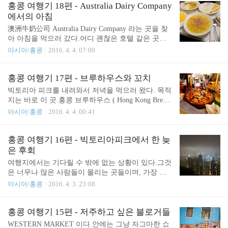
꼬치 하지만 브루하우스 보다는 가성비는 대폭 떨어
일 쇼핑의 시간이였다.허유산 망고쥬스맛은 맛있었
홍콩 여행기 18편 - Australia Dairy Company
진 것 역시 사실입니다. 물론 애당초..
다.난 젤리같은거 없는걸 시켰다.젤리같은걸 못 먹으
에서의 아침
니깐.. 하버시티 ( Harbour City ) 를 내내 돌아다녔습
澳洲牛奶公司 Australia Dairy Company 라는 곳을 찾
니다. ---------------------------------------------------------
아 아침을 먹으러 갔다.어디 괜찮은 호텔 같은 곳에
------------------------------------------이 여행기는 2016
숙박했었다면, 질릴지언정 아침 찾아 먹으러 갈 필요
아시아/홍콩
2016. 4. 4. 07:00
년 1월 28일에서 2월 1일 사이의 홍콩 여행을 기록하
는 없었을텐데, 우리가 갔던 허름한 숙소의 경우 그
고 있습니다.-------..
런걸 기대할 순 없었다.알 듯 말 듯한 비주얼.이 동네
는 겸상은 기본이다.자리가 비어있으면 그냥 넣는다.
홍콩 여행기 17편 - 브루하우스와 꼬치
때로는 순서도 상관없이 넣는다.예를 든다면 4~5명
빅토리아 피크를 내려와서 저녁을 먹으러 왔다. 목적
의 사람들이 먼저 왔다 하더라도, 자리가 1~2 자리씩
지는 바로 이 곳.홍콩 브루하우스 ( Hong Kong Brew
난다면, 뒤에 온 1~2명의 사람들이 먼저 서비스를 받
House ) 라는 곳 이다.G/F & Basement, 21 D'Aguilar St
아시아/홍콩
2016. 4. 4. 00:41
는 식이 많다.물론 레스토랑 같은 곳들은 그렇지 않
reet, Lan Kwai Fong, Central, Hong Kong, Central, Hon
겠지만. 밥을 먹고 난 오전 일과는 한참동안 줄 선 다
g Kong 에 위치하고 있다.홍콩에서 가장 기억나는 맛
음에 무슨 과자를 사는 것.이거 최대한 빨리 사겠다
집이자, 여기를 찾아오는 과정이 쉽지는 않았지만 후
홍콩 여행기 16편 - 빅토리아피크에서 한 늦
고 엄청 일찍 일어나서 움직였었다.다들 줄 서서 산
회하지 않는다고 말할 수 있다.그저 메뉴가 홍콩과는
은 후회
다.일인당 구매 가능 갯수..
거리가 먼 피자와 맥주집이라는 게 흠이라면 흠일까.
여행지에서는 기다릴 수 밖에 없는 상황이 있다.그것
여러가지 맥주를 팔고 있는데, 수제 맥주를 선택했
은 너무나 많은 사람들이 몰리는 곳들이며, 가장 유
다.피자는 세상에서 2번째로 맛있다고 주장하는 피
명한 곳이라고 볼 수 있다.홍콩에서는 빅토리아피크
아시아/홍콩
2016. 4. 3. 23:08
자다. 가장 첫 번째는 혹시 먹어보지 못한 지구 어딘
가 그곳이며, 거기를 올라가는 피크트램을 타기 위해
가의 피자가 있을 수 있기에 남겨뒀다나 뭐라나.확실
서는 엄청난 인내심을 갖고 긴 줄을 참아내야 된다.
한 것은 피자..
몇 시간은 기다린거 같은 느낌인데, 결국은 트램을
홍콩 여행기 15편 - 저주하고 싶은 블로거들
탈 수 있는 차례가 온다.도착하는 피크트램.다행히도
WESTERN MARKET 이다.안에는 그냥 자그마한 쇼