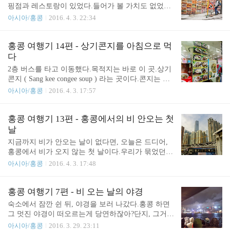
의자에 앉아갈 수 있었다.트램을 타고 긴 시간을 올
핑점과 레스토랑이 있었다.들어가 볼 가치도 없었다
라가지는 않지만, 그래도 서서가는 것 보다는 의자가
고 평가할 수 있지만, 가본적 없었기에 들어가봤었
아시아/홍콩
2016. 4. 3. 22:34
훨씬 편한다.그렇기에 트램 도착과 동시에 먼저 탈려
다.두번 다시는 들어가볼 일은 없다고 확신할 수 있
고 그렇게나 몸싸움을 하는 거다.트램을 타고 올라가
다.시장이라고 해야될까.LAN FONG YUEN 이라는
면서 바라본 홍콩의 모습. 여기는 빅토리아피크에서
이 곳은 유명한 밀크티 가게이다.양말로 걸러냈다고
홍콩 여행기 14편 - 상기콘지를 아침으로 먹
뒤쪽 뷰라고 볼 수 있다. 야경을 보러 왔는데, 상당히
유명하다.물론 신던 양말은 아니며, 구매자가 양말
다
일찍 온 편이라 볼 수 있다.위에는 상당히 추웠다.
건네줄 필요도 없다.사이즈는 나쁘지 않은 편.그리고
2층 버스를 타고 이동했다.목적지는 바로 이 곳.상기
비..
찾아간 곳은 TAI CHEONG BAKERY 라는 가게.에그
콘지 ( Sang kee congee soup ) 라는 곳이다.콘지는 홍
타르트로 유명한가 보다. 벌써 몇 번이나 에그타르트
콩 사람들이 주로 사먹는 아침용 죽 이라고 한다. 현
아시아/홍콩
2016. 4. 3. 17:57
를 먹은건지 모르겠다. 나 역시 블로그를 운영하는
지인들이 많았다.우리가 먹은 것이다.양은 생각보다
사람이다.지금 이 곳도 블로그이며, 이 이전에도 티
많았던걸로 기억한다.다만 죽은 죽이라 내용물은 단
스토리를 한 적 있었다.그런데도 제목이 다소 자극적
순했다.그런데도, 일반적으로 한국에서 먹는 죽과는
홍콩 여행기 13편 - 홍콩에서의 비 안오는 첫
인 것은, 그럴 수 밖에 없었다.정말로 그때..
뭔가 다름이 있었다. ---------------------------------------
날
------------------------------------------------------------이
지금까지 비가 안오는 날이 없다면, 오늘은 드디어,
여행기는 2016년 1월 28일에서 2월 1일 사이의 홍콩
홍콩에서 비가 오지 않는 첫 날이다.우리가 묶었던
여행을 기록하고 있습니다.-------------------------------
숙소는 전반적으로 하나의 큰 방(?)안에서 각자 개인
아시아/홍콩
2016. 4. 3. 17:48
--------------------------..
방을 가지는 형태다.방마다 화장실은 독립적이였다.
빌딩 자체는 좋을지는 모르겠지만, 우리가 묶었던 곳
은 무슨 공사중인 현장 같이 대충인 곳이였다.그러니
홍콩 여행기 7편 - 비 오는 날의 야경
깐 쌌겠지.그 싸다는것도 싼 것이 아니였지만.비가
숙소에서 잠깐 쉰 뒤, 야경을 보러 나갔다.홍콩 하면
오지 않으니 이런저런 사진을 찍기 시작헀다. Austin
그 멋진 야경이 떠오르는게 당연하잖아?단지, 그거
역 근처로 가는 길이다.이렇게 육교 형식으로 연결
빼면은 기억나는게 없어서 문제지만. 이스트 침사추
아시아/홍콩
2016. 3. 29. 23:11
되어 있다.아무래도 지상은 공사도 하고 있고, 차량