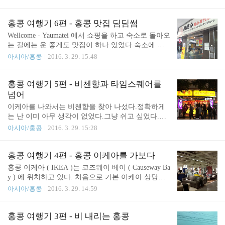
이 ( East Tsim Sha Tsui ) 역으로 이동하였다.먼저 스
통행도 많고 그러니깐 그런게 아닐까 싶긴 하다. 처
타의 거리라는 곳에서 볼려고 했는데, 공사중인 관계
음으로 찍어 본 제대로 된 홍콩 파노라마 사진이라
로 아예 접근 조차 불가능하였다. 결국 사람들이 옹
홍콩 여행기 6편 - 홍콩 맛집 딤딤썸
볼 수 있다.야경이 이쁘지만, 지금껏 비가 와서.. ㅠㅠ
기종기 모여있는 야경 스팟을 발견했고, 거기서 야경
Wellcome - Yaumatei 에서 쇼핑을 하고 숙소로 돌아오
옆에 선착장을 이용하여 파노라마 사진에서 보..
을 봤다. 기본적으로 날씨는 최악이였다.비는 계속해
는 길에는 운 좋게도 맛집이 하나 있었다.숙소에 처
서 내렸다가 그치기를 반복했다. 삼각대는 애당초 들
음 올 때부터 지나칠 수 밖에 없었던 곳이기도 하다.
아시아/홍콩
2016. 3. 29. 15:48
고오지를 않았다.먼저 날씨가 단순히 흐린것 뿐만이
Dimdimsum 이라고 하는데, 아마 딤딤썸이라 부르면
아니라, 비까지 오고 있었기에, 삼각대를 써봤자 얻
되지 않을까? 딤썸이 만두요리니, 결국 만두요리 전
을 수 있는 것은 한계가 있었다.유럽여행때는 카메라
문점이라 봐도 무방할 듯 하다. 여기서 이른 저녁을
홍콩 여행기 5편 - 비첸향과 타임스퀘어를
에 방수커버를 썼었는데, 어느순간 어디있는지를 알
먹기로 했다.사실 점심이라고는 제대로 먹은게 없으
넘어
수 없었기에, 비에 노출되지 않도록 아예..
니 말이다. 우리가 시킨 것은 총 6가지의 서로다른 딤
이케아를 나와서는 비첸향을 찾아 나섰다.정확하게
썸과 맥주였다.하나하나가 맛있었다.또한 하나하나
는 난 이미 아무 생각이 없었다.그냥 쉬고 싶었다.하
가 색달랐다. 다행히도 여기는 중심가가 아니다보니,
지만 그러지 못했다.젠장. 비첸향은 일종의 육포 프
아시아/홍콩
2016. 3. 29. 15:28
사람도 적었고, 시간대도 저녁시간대는 아니라 그런
렌차이즈라 볼 수 있다.다양한 양념 육포를 판매하
지 오히려 조용했다. 이른 저녁을 먹고 숙소에서 쉬
며, 한국에도 매장이 진출했지만, 아무래도 홍콩을
었다.체력은 방전난지 오래였으니 말이다. 그런데 아
비롯한 국가들 보다는 상대적으로 가격도 높고, 맛도
홍콩 여행기 4편 - 홍콩 이케아를 가보다
직도 하늘은 어둡고 비가 내렸다가 그..
못하다는 평가가 있다고 한다. 비는 여전히 추적추적
홍콩 이케아 ( IKEA )는 코즈웨이 베이 ( Causeway Ba
내리고 있었고, 피곤하고 짜증이 나기에, 사실 사진
y ) 에 위치하고 있다. 처음으로 가본 이케아.상당히
자체를 거의 찍은게 없다.짜증난다. 육포를 사고서는
넓고 좋았다.거의 대부분의 가구에 직접 앉아보거나
아시아/홍콩
2016. 3. 29. 14:59
타임스퀘어로 향했다. 타임스퀘어의 토스트박스 라
누워볼 수 있었다. 각 가구들은 구획별로 나뉘어져
는 곳에서 밀크티와 빵을 먹었다.여기도 분명히 어딘
기획되었고,하나의 동선을 따라 쇼핑하게 되었다. 비
가의 블로그에서 홍콩에서 무조건 해야 되는 일 중
가 와서 그럴까, 사람들은 많지 않았다. 가구들 자체
홍콩 여행기 3편 - 비 내리는 홍콩
하나로 나와있겠지. 지치고 질린다.나 역시 블로그를
와, 그 배치는 홍콩에 있는 것 답게, 홍콩 스타일로 꾸