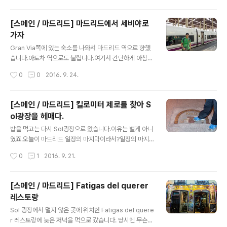
지만, 딱히 타야만 되겠다는 뭐 그런 생각은 들지 않습니다.
갔습니다;;앉아있던 곳에서 보이는 저 ..
문을 닫았었는지, 사람이 많았었는지, 여튼 성당내부에는
[스페인 / 마드리드] 마드리드에서 세비야로
다음날에 가는 것으로 결정이 되었습니다. 세비야의 일정
가자
은 여유로웠기 때문에, 그 여유를 즐기며, 세비야 성을 한바
글 내용
퀴 둘러보고 천천히 움직였습니다.
Gran Via쪽에 있는 숙소를 나와서 마드리드 역으로 향했
습니다.아토차 역으로도 불립니다.여기서 간단하게 아침
(?)을 먹고...처음 보는 레드불도 마셔줍시다.오렌지 쥬스는
작성시간
0
0
2016. 9. 24.
이미 순삭되었군요.AVE라는, 우리나라로 치면 KTX에 해
당하는 고속열차를 타고 갑니다. 기차가 크게 보면 거기서
거기지만,세밀하게 보면 또 엄청 다릅니다.KTX와 KTX-
[스페인 / 마드리드] 킬로미터 제로를 찾아 S
산천 조차 다르다고 보는게 현실이니 말이죠.2시간 30분
ol광장을 헤매다.
정도 뒤에 세비야 역에 도착~!! 숙소까지는 트램을 타고 가
글 내용
야 됩니다.숙소는 Grand Luxe Hostel 이라는 곳에서 잤
밥을 먹고는 다시 Sol광장으로 왔습니다.이유는 별게 아니
습니다.이상하게, 여기 사진은 찾을 수가 없네요.세비야 대
였죠.오늘이 마드리드 일정의 마지막이라서?일정의 마지
성당에서 걸어갈 수 있는, 가까운 곳 입니다.트램 티켓을 구
막이지만, 그것 때문에 온 것은 아닙니다. 바로..요 킬로미
작성시간
0
1
2016. 9. 21.
매하면 됩니다.일정에 따라 다르겠지만, 일단 세비야 대성
터 제로 때문에 왔습니다. 한번도 본 적 없는데, 도통 어딨
당쪽으로 이동..
는지 몰라서, 몇 번이고 Sol광장을 바닥 보며 걸었네요 =
ㅅ= 킬로미터 제로는 Dirección General de Medios
[스페인 / 마드리드] Fatigas del querer
de Comunicación 라는 마드리드 관청 앞에위치하고 있
레스토랑
습니다.광장 한 복판이 아닌, 정말 외곽에, 무슨 하수구 뚜
글 내용
껑이 있을법한 위치에 있습니다. 이 킬로미터 제로는 마드
Sol 광장에서 멀지 않은 곳에 위치한 Fatigas del quere
리드의 모든 거리가 측정되는 기준점이라고 합니다. 킬로
r 레스토랑에 늦은 저녁을 먹으로 갔습니다. 당시엔 무슨