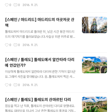
미터 제로를 마지막으로, 마드리드의 마지막 밤을 보냈습
축구 경기를 하고 있었는지, 사람들이 많았던 기억이 나네
작성시간
0
0
2016. 9. 21.
니다.
요.뭐가 뭔지 모르면, 그냥 물어서 추천해주는걸로 시킨 경
우가 많았습니다.돈 지불 능력만 확인되면, 그냥 맡기는 거
죠.대부분의 메뉴판에 사진이 없으니까요.영어가 있는 경
[스페인 / 마드리드] 마드리드의 이곳저곳 산
우도 잘 없구요.종업원 분들이 상당히 친절했던걸로 기억
책
합니다.성인 남자 2명이기에, 넘는 양은 엄청납니다.특히,
글 내용
밤에 배고파서 들어간것이니 더더욱 말이죠. 그렇기에 맛
톨레도에서 마드리드로 돌아온 뒤, 남은 시간 동안 마드리
도 엄청 맛있었습니다!술은 스페인에서는 그냥 샹그리아로
드의 여기저기를 둘러보았습니다.사실상 외관 위주로 봤
주문한 경우가 많았습니다 ㅋ최소한, 실패하지 않는다는
지, 어딘가 들어가보고 이런 것은 없었네요. 마드리드의 흔
작성시간
0
0
2016. 9. 21.
확실한 보장이 있다고 해야될까요.Fatigas del querer
한 길거리.jpg숙소가 있는 Gran Via 거리와 알칼라 거리
레스토랑은 추천해드립..
가 만나는 지점일겁니다. 스페인 은행입니다. 중앙은행이
죠.한국으로 치자면 한국은행이라 볼 수 있습니다. 여기는
[스페인 / 톨레도] 톨레도에서 알칸타라 다리
Plaza de Cibeles 인근입니다.시벨레스 광장이라 불리
에 안갔던가?
며, 스페인 마드리드 중심에 있는 원형 광장입니다.Centr
글 내용
oCentro 라는 건물 입니다. Puerta de Alcalá - 푸에르
이상하게 톨레도에서 알칸타라 다리에 관한 기억이 없더군
타 데 알칼라 라고 부릅니다.마드리드 독립광장에 있는 기
요.그래서 사진을 찾아봤습니다. 음..톨레도에서 찍은 사진
념문이라고 하네요. Gran Via 거리에 있는 숙소에서, Sol
들을 라이트룸을 이용하여 구글지도에 띄어봤죠. ?!! 톨레
작성시간
0
0
2016. 9. 21.
광장 반대편으로 쭉쭉 걸어가고 있습니다. 여기는 위의 독
도를 한바퀴 둘렀는데, 알칸타라 다리의 기억이 없다..?! 그
립..
리고 생각해냈습니다.저 외곽 루트는 2016/09/19 - [해
외여행기/2014 유럽] - [스페인 / 톨레도] 소코트렌을 타
[스페인 / 톨레도] 톨레도의 산마르틴 다리
고 보는 톨레도 소코트렌을 타고 찍어댔던 사진이라는 것
글 내용
점심을 먹고 난 직후, 톨레도의 산마르틴 다리로 향했네요.
을.. 먼저 제가 쓰고 있는 카메라는 소니 a65로써, 내장 G
톨레도 대성당을 지나서 그냥 흔한 톨레도의 풍경을 거쳐
PS기능이 가능한 제품입니다.그리고 배터리 신경 안쓰고