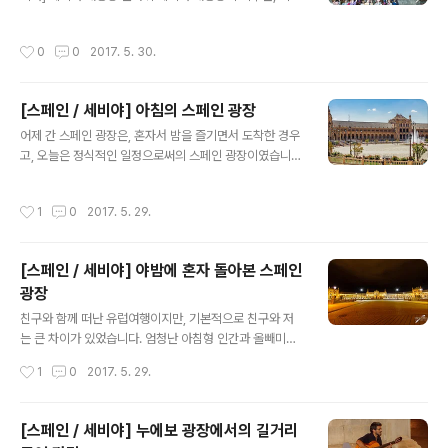
제한은 25kg 이였습니다.일반적인 타 항공사들은 보통 2
이전에 돌아본 바 있고,애당초 숙소 위치상 대성당 자체는
3kg 제한이 많을텐데요, 아랍권이 서비스인지 이러한 측
수시로 오가면서 볼 수 밖에 없는 구조였습니다. 하지만, 내
작성시간
0
0
2017. 5. 30.
면에서는 무게..
부는 이제서야 들어가보게 되었죠. 종교와 관련 역사에 대
해서 잘 알지 못하기에, 각각에 대한 감동은 없지만,그냥 순
수하게 아름다움에 대해서는 충분히 방문해볼만한 곳이였
[스페인 / 세비야] 아침의 스페인 광장
습니다.
글 내용
어제 간 스페인 광장은, 혼자서 밤을 즐기면서 도착한 경우
고, 오늘은 정식적인 일정으로써의 스페인 광장이였습니
다.스페인 광장을 다녀간 수 많은 사람들이 모르거나, 지나
친 곳이 바로 이 곳 일겁니다.바로 군사 박물관! 스페인 광
작성시간
1
0
2017. 5. 29.
장의 건물 내부에 위치하고 있으며, 무엇보다 무료 박물관
입니다.근대에서도 많은 전쟁 경험이 있어온 나라 답게, 비
교적 최근의 무기들까지 잘 전시 되어 있습니다.가스! 가스!
[스페인 / 세비야] 야밤에 혼자 돌아본 스페인
가스! 스페인 병사들의 이동 수단 중 하나인 기차의 내부 모
광장
습입니다.좌상단에 RENFE 가 명확하게 적혀져 있습니다.
글 내용
전반적으로 저 같은 여행객들에게 꽤나 매력적인 박물관
친구와 함께 떠난 유럽여행이지만, 기본적으로 친구와 저
입니다. 엄청 큰 규모는 아니지만, 있을건 다 있는, 재밌는
는 큰 차이가 있었습니다. 엄청난 아침형 인간과 올빼미형
박물관입니다.무엇보다 무료라는 점에서 매력이 크네요.
인간(저)이라는 차이가 있었죠. 고등학교때 부터 친구였는
작성시간
1
0
2017. 5. 29.
유료였다면 들어갈 생각도 안..
데, 학창시절에서 조차 빠르면 9시가 되면 수면으로 인하
여 소식이 끊기곤 하는 그런 친구입니다.야간자율학습 자
체를 배째라라고 하지도 않았던 친구였죠.9~10시쯤 마치
[스페인 / 세비야] 누에보 광장에서의 길거리
는게 고등학교의 야자인데, 평소 습관이 그때가 되면 수면