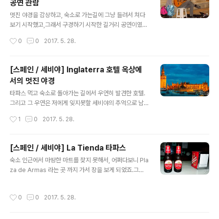
공연 관람
모드인 학생이 야자를 견딜리가 없죠. 여튼 이런 성향의 친
글 내용
구지만, 유럽의 여름은 태양이 늦게 집니다.9시 30분은 훌
멋진 야경을 감상하고, 숙소로 가는길에 그냥 들려서 쳐다
쩍 넘어서야 일몰이 시작되는데, 야간촬영이 가장 아름다
보기 시작했고,그래서 구경하기 시작한 길거리 공연이였습
운 시간이 일출, 일몰 30분 전후라 하는 만큼, 최소한 10시
니다. 잘하는지 못하는지는 모릅니다.중요하지도 않구요.
작성시간
0
0
2017. 5. 28.
가 넘게 이곳저곳을 돌아다니며 사진을 찍곤 했습니다.역
확실한 것은 한국에서는 이런 공연이나 분위기를 쉽게 찾
시 같이 다니는 만큼, 옆에는 따라옵니다..
아볼 수 없는 반면 (요즘은 꽤나 늘었죠. 특히 서울이라면
요) 여기서는 일상이라는 느낌이랄까요. 친구가 돈 넣었던
[스페인 / 세비야] Inglaterra 호텔 옥상에
걸로 기억하고 있습니다.
서의 멋진 야경
글 내용
타파스 먹고 숙소로 돌아가는 길에서 우연히 발견한 호텔.
그리고 그 우연은 저에게 잊지못할 세비야의 추억으로 남
게 되었습니다. 2016/03/28 - [여행정보] - 스페인 세비
작성시간
1
0
2017. 5. 28.
야 뷰 포인트 - Inglaterra 호텔 옥상 맥주 한잔 시켜놓고,
옥상에서 지켜보는 세비야의 일몰 그리고 야경.그 여유는
저에게 있어서 큰 추억이 되었습니다.
[스페인 / 세비야] La Tienda 타파스
글 내용
숙소 인근에서 마땅한 마트를 찾지 못해서, 어쩌다보니 Pla
za de Armas 라는 곳 까지 가서 장을 보게 되었죠.그리
고, 그 인근에서 배가 고팠었는지, 여튼 한 타파스 바를 찾
아가게 되었습니다.그냥 간 것은 아니고, 트립어드바이저
작성시간
0
0
2017. 5. 28.
아니면, 유랑카페의 글을 참조해서 갔던 것으로 기억합니
다.저녁에 연다기에 오후 8시 반쯤 갔었고, 외관은 되게 허
름했었죠. 이미 3년이나 지났는 시점이라 가물가물 하지