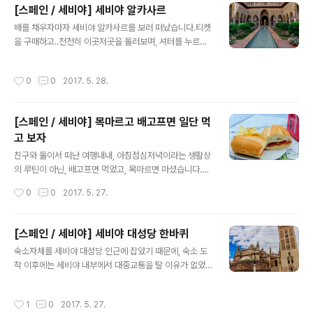
[스페인 / 세비야] 세비야 알카사르
만, 제 기억에는 타파스 하나에 맥주 한병이 포함된 가격이
글 내용
였던걸로 기억합니다.솔직하게 얘기하면, 정확히 어디갔는
배를 채우자마자 세비야 알카사르를 보러 떠났습니다.티켓
지, 상호는 기억못하겠습니다. 다만, 제가 찍은 위 사진의 L
을 구매하고..천천히 이곳저곳을 둘러보며, 셔터를 누르기
a Tienda 라는 문구로 봐서는, 여기 갔었던 것 같고..이 키
시작했습니다.남는건 사진입니다.정말로요. 약 3년가량 지
워드로 검색해보니, 유랑에 2013년도 글이 있는 것으로
난 시점에서 이 글을 쓰고 있는데,어.. 사실 사진으로 찍지
작성시간
0
0
2017. 5. 28.
봐서는 2014..
않은 것들에 대해서는 긴가민가 한 수준입니다. 기억조작
이라는게 쉽다는데는 다 이유가 있습니다.http://science
on.hani.co.kr/118328 그나마, 대충 찍은 사진이 아닌
[스페인 / 세비야] 목마르고 배고프면 일단 먹
열심히 찍었던 사진들에 대해서는 그 사진을 찍기 위한 노
고 보자
력들 덕분에 생생하게 남아있는 반면..안 찍은 곳들은 전혀
글 내용
기억조차 안나는 곳들이 많네요 ㅠㅠ.. 굳이 예를 든다면,
친구와 둘이서 떠난 여행내내, 아침점심저녁이라는 생활상
파리 루브르 박물관에서 의미없다면 의미없는 모나리자 사
의 루틴이 아닌, 배고프면 먹었고, 목마르면 마셨습니다.특
진을 찍기 위해, 수많은 인파가 그 좁은 방 안에서 얽켜있는
정 시간대가 아닌, 몸 상태에 따라 먹었죠.여러 이유가 있었
작성시간
0
0
2017. 5. 27.
가운데 촬..
지만, 일단 여름의 스페인의 경우 해가 늦게 졌기에, 기존의
6~7시 저녁 식사로는 한계가 있었습니다.자기전에 다시
배가 고파졌던거죠. 또한 일정자체를 하다보니 점심을 늦
[스페인 / 세비야] 세비야 대성당 한바퀴
게 먹기도 일쑤였고,조식 있는 식당에서 아침을 가득 먹기
글 내용
숙소자체를 세비야 대성당 인근에 잡았기 때문에, 숙소 도
도 했었구요. 이런저런 이유 때문에, 3~4시에 점심을 먹기
착 이후에는 세비야 내부에서 대중교통을 탈 이유가 없었
도 하고 그랬습니다. 결론은 세비야에서 대성당 주위를 그
습니다. 모든 관광지는 걸어서 다녔죠.세비야 대성당은 크
저 한바퀴 사진찍으며 둘러봤을 뿐인데,배고파서 무언가
고 웅장하며, 인근에는 저와 같은 세계 여러나라에서 온 여
먹었습니다. 그저 주위에 있는 아무 가게의 야외 테라스에
작성시간
1
0
2017. 5. 27.
행자들로 붐볐습니다. 마차를 타고 이동하는 사람들도 있
서 해치웠죠.아무 가게라고 해도, 왠만해서는 검색해보고