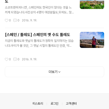
도
짜 였습니다.물론 지금은 어떨지는 모르겠네요. 사실 성당
글 내용
같은 건물들은, 종교를 믿지 않는 것도 있지만, 봐도 잘 모
소코트렌에 타니깐, 스페인에도 한국인이 많다는 것을 느
르겠다는데서 큰 감동은 없기 마련입니다. 그저 이쁜 것은
끼게 되었습니다.사진상의 4명의 여성분들도,뒤에도.. 많
이쁘네 수준이 전부기도 하지요. 건물을 한바퀴 둘러보고
은 한국인분들이 있더군요.소코트렌의 모습입니다.가급적
작성시간
0
0
2016. 9. 19.
계..
진행방향의 오른쪽으로 탑승할 것을 권장드리는 바 입니
다. 하여간 소코트렌은 달리기 시작합니다.톨레도 내부에
서 소코트렌 이외의 다른 이동수단은 본 기억은 없는 것 같
[스페인 / 톨레도] 스페인의 옛 수도 톨레도
습니다.소코트렌은 톨레도를 빠져나가기 시작합니다. 그리
글 내용
지금의 톨레도와 옛날의 톨레도가 정확히 일치하지는 않습
고 소코트렌은 톨레도를 한 눈에 볼 수 있는 지점에 멈춰서
니다.우리가 볼 것은, 그 옛날 시절의 톨레도인 만큼, 약간
줍니다.길지 않은 정차시간 동안 포토타임을 가지면 되겠
의 언덕을 걸어올라가야만 됩니다.톨레도는 곳곳이 길이
네요.가급적 캔 커피나 마실것 하나 들고가서 딱 마셔주면
며, 골목이 있습니다.GPS조차 제대로 구별하기 힘든 수준
좋을꺼 같습니다. 잠깐의 정차 이후로는 다시 소코트렌은
작성시간
0
0
2016. 9. 19.
의, 길 잃기 쉬운 곳이지요.그리고, 그 옛날의 수도인 톨레
출발지로 향해 달리기 시작합니다.여유롭지 않은 여행이라
도에 올라오면, 넓게 펼쳐진 지금의 톨레도 전체를 조망할
면 소코트렌이야말로 톨레도를 가장 잘 즐길 수 있는 한 ..
수 있습니다.그런이야기는 즉, 이 만큼은 올라오셔야 됩니
더보기
다. ...그렇다고 이 곳 톨레도 안이 완벽한 문화보전지구이
고, 뭐 옛날 그대로 이런 것은 아닙니다.이탈리아의 폼페이
나, 마추피추 처럼 이미 시간이 정지해버린 그런 것은 아닙
니다.톨레도의 곳곳엔 맥도날드도 있고, 다양한 현대의 가
게들과 건물들이 공존합니다.유럽 여러나라의 정책상, 옛
날의 건물들과 비슷하게 디자인을 유지..
의안내
티스토리
로그인
고객센터