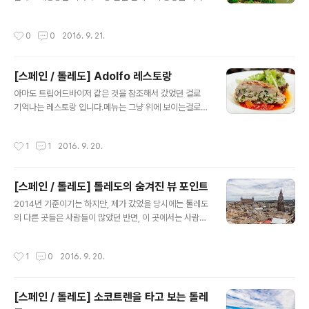
서 Monasterio de San Juan de los Reyes 라는 이
항상 켜져 있죠. GPS를 잡는데 시간이 좀 걸리긴 하겠지
름의 한 수도원 앞을 거쳐서 한참을 걸어 드디어 산 마르틴
만, 일단 야외에서 찍고 있다보면,분명히 여러장 중에서 G
작성시간
0
0
2016. 9. 21.
다리에 도착했습니다. 산마르틴 다리를 건너는 입구입니
PS가 기록된 사진들이 있게 됩니다. 그리고 그 기록을 토
다.위에는 방어용 탑이라고 합니다.일종의 요새를 지나고
대로 제 톨레도..
있다라고 해야 될까요. 스페인의 뜨거운 여름 햇살 아래지
[스페인 / 톨레도] Adolfo 레스토랑
만, 한국이 아닌 외국이라는 것을 쉽게 느낄 수 있어서 좋았
글 내용
습니다. 산마르틴 다리 반대편에서 본 모습입니다. 반대쪽
아마도 트립어드바이저 같은 것을 참조해서 갔었던 걸로
에 별건 없어서 다시 되돌아 왔습니다. 산마르틴 다리 전체
기억나는 레스토랑 입니다.메뉴는 그냥 위에 보이는걸로
를 찍을 수 있는 각도산마르틴 다리 이쪽저쪽을 왔다갔다
시킨 듯 합니다.인테리어는 무난하게 깔끔합니다.크게 고
하며 사진찍으며 놀았었네요.아까 앞을 지나친 수도원의
급스러운 느낌도 없으면서, 부담스럽지 않다는 느낌?시원
작성시간
1
1
2016. 9. 20.
모습입니다. 그리고 마드..
한 맥주빵빵스프(?)샐러드고기고기초코케잌치즈케잌마지
막 마무리로 커피까지!! 죄송합니다 ㅠㅠ2년전에 갔었던걸
지금에서야 리뷰하는 거라서 ㅠㅠ.. 그저 잘먹었다는 느낌
[스페인 / 톨레도] 톨레도의 숨겨진 뷰 포인트
밖에는 남아있는게 없네요.
글 내용
2014년 기준이기는 하지만, 제가 갔었을 당시에는 톨레도
의 다른 곳들은 사람들이 많았던 반면, 이 곳에서는 사람들
이 적었기에 추천드립니다. 바로 Iglesia de los Jesuita
s (San Ildefonso) 라는 곳으로, 일종의 성당입니다. 알
작성시간
1
0
2016. 9. 20.
고 찾아간 곳은 아니고, 우연히 들어가봤다가, 찾은 곳 입니
다.입구에서 파노라마 뷰 사진을 발견했었거든요.이거 여
기서 찍은게 맞냐? 나도 찍을 수 있냐? 어떻게 가는가 등등
[스페인 / 톨레도] 소코트렌을 타고 보는 톨레
을 물어본 기억이 납니다.무엇보다 입장료 같은게 없는 공