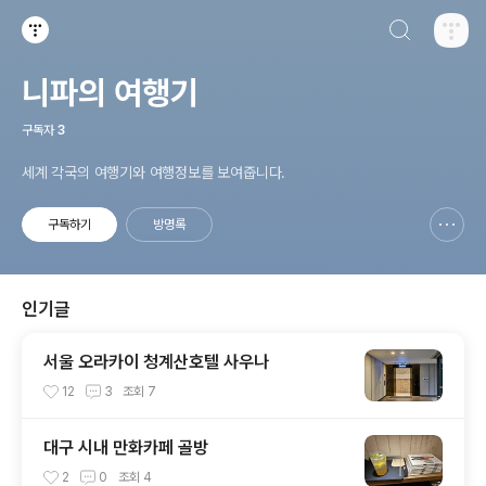
검색하기
티스토리
니파의 여행기
구독자
3
세계 각국의 여행기와 여행정보를 보여줍니다.
구독하기
방명록
신고하기 레이어
열기
인기글
서울 오라카이 청계산호텔 사우나
12
3
조회
7
대구 시내 만화카페 골방
2
0
조회
4