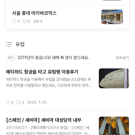
서울 홍대 아키바코믹스
3
0
조회
4
유럽
분류 전체보기
주요 글 목록
2019년이 왔습니다! 새해 복 많이 받으세요.
모두보기
공지
에티하드 항공을 타고 유럽행 이용후기
글 내용
에티하드 항공을 이용해서 유럽을 갔다왔습니다.원래는 루
프트 한자를 이용할려고 했는데요, 이상하게 루프트 한자
가 이제는 무료 수하물이 없더라구요? 아무리 찾아도 유료
추가 밖에 없어서 포기했습니다.찾아보니, ESG 랍시고 이
작성시간
6
3
2025. 7. 25.
런거 관련인거 같은데, 그걸 왜 소비자한테 전가하는지 모
르겠네요.저 개인적으로는 루프트한자의 경험이 상당히 좋
았었는데, 이제는 이용할 일이 없을 것 같습니다. 갈때는 E
[스페인 / 세비야] 세비야 대성당의 내부
Y823 -> EY125 를 이용하였고(인천 -> 아부다비 -> 뮌
글 내용
헨)올 때는 EY146 -> EY822 를 이용하였습니다.(제네바
2017/05/27 - [해외여행기/2014 유럽] - [스페인 / 세
-> 아부다비 -> 인천)항공편은 B787-9 였으며, 수하물
비야] 세비야 대성당 한바퀴 세비야 대성당의 외부는, 이미