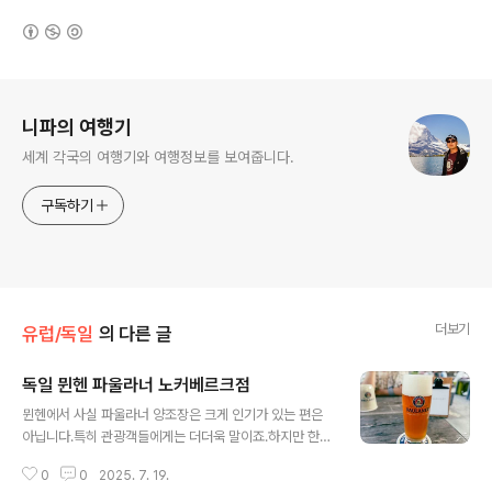
(새창열림)
로그 정보
니파의 여행기
세계 각국의 여행기와 여행정보를 보여줍니다.
구독하기
더보기
유럽/독일
의 다른 글
독일 뮌헨 파울라너 노커베르크점
글 내용
뮌헨에서 사실 파울라너 양조장은 크게 인기가 있는 편은
아닙니다.특히 관광객들에게는 더더욱 말이죠.하지만 한국
에서 맛볼 수 있는 독일 맥주하면 떠오르는 가장 첫번째 밀
0
0
2025. 7. 19.
맥주가 또 파울라너 아니겠습니까?그래서 파울라너 노커