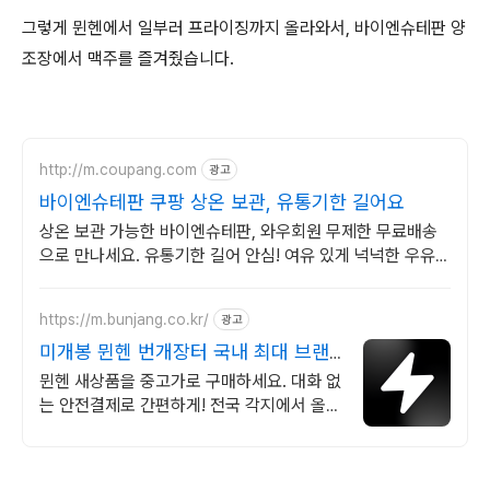
그렇게 뮌헨에서 일부러 프라이징까지 올라와서, 바이엔슈테판 양
조장에서 맥주를 즐겨줬습니다.
http://m.coupang.com
광고
바이엔슈테판 쿠팡 상온 보관, 유통기한 길어요
상온 보관 가능한 바이엔슈테판, 와우회원 무제한 무료배송
으로 만나세요. 유통기한 길어 안심! 여유 있게 넉넉한 우유를
쿠팡 로켓배송으로 받아보세요.
https://m.bunjang.co.kr/
광고
미개봉 뮌헨 번개장터 국내 최대 브랜
드 중고거래
뮌헨 새상품을 중고가로 구매하세요. 대화 없
는 안전결제로 간편하게! 전국 각지에서 올라
오는 전국구 최다 상품 매일 10만 개 이상의
신규 상품 업로드