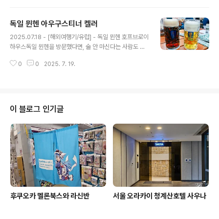
베르크점으로 향했습니다.사실 여기까지 가는 길에도 많은
사건들이 있었죠.원래는 리스트에 있긴 했지만 그날 갈 생
독일 뮌헨 아우구스티너 켈러
각은 없었는데, 다른 양조장 가는 중간에 엄마가 휴대폰을
글 내용
분실해서 난리를 치고...어떻게 습득한 사람과 연락이 닿아
2025.07.18 - [해외여행기/유럽] - 독일 뮌헨 호프브로이
서 어찌저찌 다음날 보기로 한 뒤, 밥먹으로 향한 곳이 바로
하우스독일 뮌헨을 방문했다면, 술 안 마신다는 사람도 한
이곳 파울라너 노커베르크점 되겠습니다.">지도로 볼 때는
번은 들려본다는 호프브로이 하우스를 3번째로 방문했습
몰랐는데, 막상 가보니 꽤나 지대가 높은 곳에 위치해 있었
0
0
2025. 7. 19.
니다.2012년에 처음 방문했었고, 2014년에는 뮌헨 공항
습니다.위치 자체도 구시가지에서 한참 떨어져 있습니다.
환승시간이 4시간인가 5시간인" data-og-host="nipa
2025.07.18 - [해외여행기/유..
0711.net" data-og-source-url="https://nipa0711.
net/461" data-og-url="https://nipa0711.net/461"
data-og-image="https://scrap.kakaocdn.net/d
이 블로그 인기글
n/bCJMBD/hyZnyWxZVK/aMGzFwGTbyBfbVDO
kKT360/img.jpg?width=800&height=533&face
=0_0_800_533,htt..
후쿠오카 멜론북스와 라신반
서울 오라카이 청계산호텔 사우나