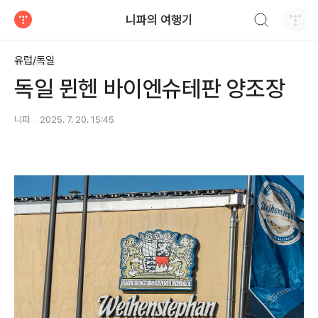
검색하기
니파의 여행기
티스토리
유럽/독일
독일 뮌헨 바이엔슈테판 양조장
니파
2025. 7. 20. 15:45