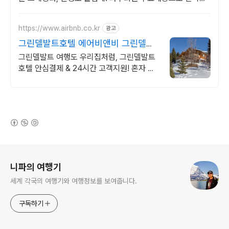
게.
https://www.airbnb.co.kr
광고
그린델발트호텔 에어비앤비 그린델발
트 인기숙소 둘러보기
그린델발트 여행도 우리집처럼, 그린델발트
호텔 안심결제 & 24시간 고객지원! 혼자 여
행, 신나는 파티, 가족과의 편안한 휴식까지,
에어비앤비에서 만나보세요.
(새창열림)
로그 정보
니파의 여행기
세계 각국의 여행기와 여행정보를 보여줍니다.
구독하기