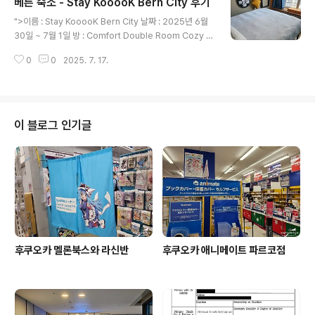
베른 숙소 - Stay KooooK Bern City 후기
을 제대로 볼 수 없다는 것 정도는 잘 알고 있었는데요, 엄
글 내용
마가 하도 돈돈 따져서, 어쩔 수 없이 이 호텔로 결정되었습
">이름 : Stay KooooK Bern City 날짜 : 2025년 6월
니다.역시나 이곳도 요리를 해야 되겠다고, 엄마가 하도 노
30일 ~ 7월 1일 방 : Comfort Double Room Cozy 플
래를 불러서 주방이 들어가 있습니다.화장실은 욕조까지
랫폼 : 아고다 가격 : 150.57 USD여기는 매우 인상(?)적
있어서 기분이 좋습니다.요즘 사람(?)들은 있는 욕조도 없
0
0
2025. 7. 17.
인 곳이였는데요, 나쁜쪽으로 인상이 깊었습니다.베른의
애고 샤워실만 쓴다고 하지만, 여행에 있어서 욕조..
호텔이였는데, 돌이켜보면 호텔이라기에는... 음... 호스텔
과 호텔의 경계 그 어느곳이 아닌가 싶네요.일단 체크인부
터 시작해서, 사람은 있지만, 스스로 해야 됩니다.저한테는
큰 어려움은 없었지만, 디지털에 친숙하지 않는 분이라면
이 블로그 인기글
큰 어려움이 있을꺼에요.비단 체크인 뿐만이 아니라, 방문
을 여는 키 조차 온라인을 통해 진행됩니다.모바일 웹브라
우저를 이용해서 방문을 열 수 있는데요...나이드신 분들이
라면.. 글쎄요.저희 부모님만 오셨다면, 한..
후쿠오카 멜론북스와 라신반
후쿠오카 애니메이트 파르코점