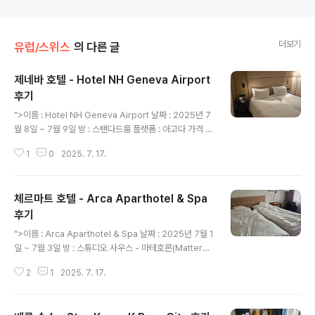
더보기
유럽/스위스
의 다른 글
제네바 호텔 - Hotel NH Geneva Airport
후기
글 내용
">이름 : Hotel NH Geneva Airport 날짜 : 2025년 7
월 8일 ~ 7월 9일 방 : 스탠다드룸 플랫폼 : 아고다 가격 : 1
73,307원농협이 생각나는(?) Hotel NH Geneva Airp
1
0
2025. 7. 17.
ort 이 2025년 유럽여행의 마지막 숙소 였습니다.이곳을
선택한 이유는, 체크아웃하자마자 비행기를 타야 되었기
때문이죠. 비행기가 10시였던가.. 여튼 오전이였고, 보통 3
체르마트 호텔 - Arca Aparthotel & Spa
시간전에 공항 도착 생각해보면... 라운지 카드도 있겠다,
공항에 빨리가서 라운지에서 밥 먹으면 되겠다 싶은 관계
후기
글 내용
로 공항 접근성을 우선으로 했습니다.실제로 이 호텔은 공
">이름 : Arca Aparthotel & Spa 날짜 : 2025년 7월 1
항 뒷편에 위치하고 있는데, 공항까지 무료셔틀이 있습니
일 ~ 7월 3일 방 : 스튜디오 사우스 - 마테호른(Matterho
다.셔틀이 3~40분 간격으로 있고, 셔틀이 아닌 도보 접근
rn) 전망 플랫폼 : 부킹닷컴 가격 : 514 CHF드디어 뷰가
은 힘들다고 보면 됩니다.길 자체가 있는..
2
1
2025. 7. 17.
중요한 체르마트 숙소로 왔습니다.가격은 미쳤습니다만...
미리미리 결제한게 아니라서 어쩔 수 없었습니다.제가 초
행길이 아닌 관계로, 처음부터 해당 호텔에서는 마테호른