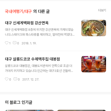
더보기
국내여행기/대구
의 다른 글
대구 신세계백화점 강산면옥
글 내용
대구 신세계백화점 8층에 위치한 강산면옥에 가게되었습
니다.스테이크와 파스타류를 제외하고, 얼마전에 먹었다던
중국음식류도 제외한다면사실 8층에서 먹을 곳은 많지 않
1
0
2018. 1. 19.
습니다. 여튼 이런저런 이유로 제끼다보니, 아직 가보지 않
은, 아니 갈 생각도 안해봤던 강산면옥에서 냉면을 먹게 되
었습니다.오늘 이상하게 땡기기도 했구요.메뉴는 이와 같
대구 살롱드코코 수제맥주집 대봉점
습니다.제가 시킨 강산직원냉면.물냉면 기반에 비빔냉면소
글 내용
스를 넣은거라 합니다.온면. 결론적으로 온면은 돈주고 먹
살롱드코코 대봉점은, 대봉도서관에서 안쪽으로 조금 더
을게 안된다라는 것을 깨닫게 되었네요.맛이 없습니다.정
가야지 위치하고 있습니다.인근에는 대구3호선 건들바위
말 없습니다. 강산직원냉면은 양도 괜찮고 맛도 괜찮았습
역과 대봉교역이 위치하고 있는데, 그 중간에 있습니다.개
니다만, 온면은 진짜 돈주고 먹기는 아까웠네요.
0
0
2017. 12. 27.
인적으로는 건들바위역이 조금 더 가깝지 않나 생각합니
다. 2017/08/09 - [국내여행기] - 대구 살롱드코코 수제
맥주집 이미 예전에 살롱드코코 동성로점에 가본적이 있었
으며, 그 덕분에 여기에도 와보게 되었습니다. 전체적인 메
뉴판은 위와 같습니다.가격은 변동될 수 있습니다. 이전 리
이 블로그 인기글
뷰에서도 적었듯이, 종류가 많지 않다는 것은 아쉽습니다.
의자와 테이블이 전부 높습니다.왼쪽이 세션IPA 오른쪽이