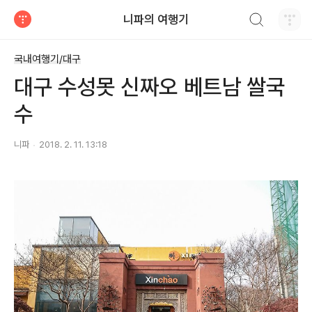
검색하기
니파의 여행기
티스토리
국내여행기/대구
대구 수성못 신짜오 베트남 쌀국
수
니파
2018. 2. 11. 13:18