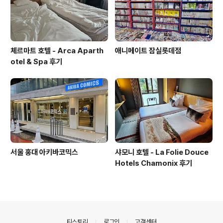
체르마트 호텔 - Arca Aparth
애니메이트 잠실롯데점
otel & Spa 후기
서울 홍대 아키바코믹스
샤모니 호텔 - La Folie Douce
Hotels Chamonix 후기
의안내
티스토리
로그인
고객센터