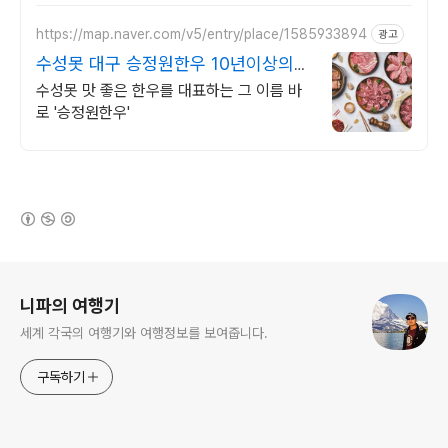
https://map.naver.com/v5/entry/place/1585933894
광고
수성못 대구 승정원한우 10년이상의
한우 전통 맛집
수성못 맛 좋은 한우를 대표하는 그 이름 바
로 '승정원한우'
(새창열림)
로그 정보
니파의 여행기
세계 각국의 여행기와 여행정보를 보여줍니다.
구독하기