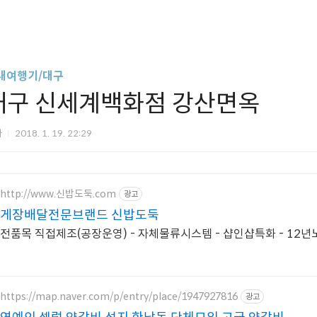
내여행기/대구
대구 신세계백화점 강산면옥
파
2018. 1. 19. 22:29
http://www.신밥도둑.com
광고
게장배달전문브랜드 신밥도둑
전품목 직접제조(공장운영) - 자체물류시스템 - 샵인샵특화 - 12
https://map.naver.com/p/entry/place/1947927816
광고