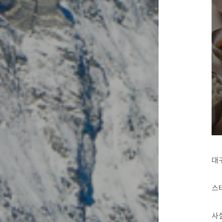
대
스
사