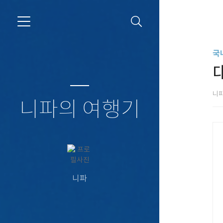
국
니
니파의 여행기
니파