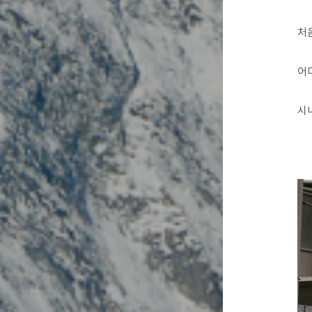
처
어
시