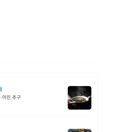
께
은 마진 추구