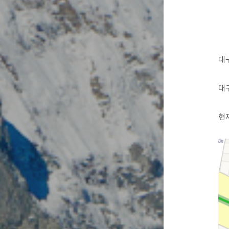
대
대
현