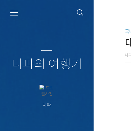
국
니
니파의 여행기
니파