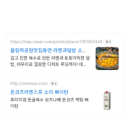
https://map.naver.com/p/entry/place/1181083449
광고
올림픽공원맛집동면 라멘과덮밥 소문
난 맛집
깊고 진한 육수로 만든 라멘과 토핑가득한 덮
밥, 마무리로 깔끔한 디저트 푸딩까지! 데이
트 코스로 좋은 일본 가정식 식당입니다. 좋
은 추억을 만들어드리겠습니다.
http://zenmiya.com/
광고
돈코츠라멘스프 소미 빠이탄
프리미엄 돈골육수 모츠나베 돈코츠 백탕 빠
이탄