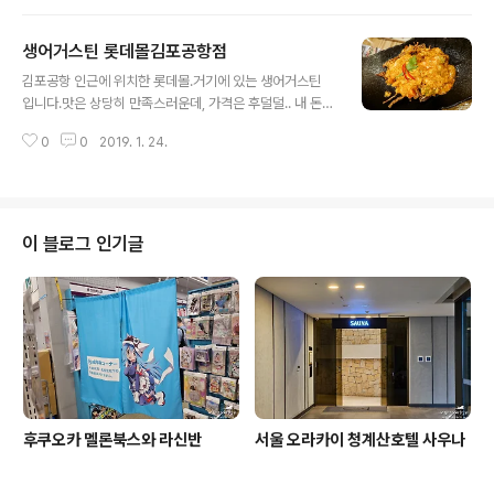
스템인데, 저는 그렇게 하지는 않았습니다.(라면사리나 이
런거 추가해서 드시는 분들이 상당히 많았습니다.) 그럼에
생어거스틴 롯데몰김포공항점
도 불구하고 배 빵빵하게 나왔으니.. 대만족 한 곳이였네요.
글 내용
다음에도 기회가 되면 또 가볼 생각입니다.
김포공항 인근에 위치한 롯데몰.거기에 있는 생어거스틴
입니다.맛은 상당히 만족스러운데, 가격은 후덜덜.. 내 돈
내고 먹기에는 다소 부담스러운 가격과 매우 적은 양입니
0
0
2019. 1. 24.
다.하지만 내 돈 아니면 맛있는 선택이죠. 당분간은 갈 일은
없겠습니다만, 언젠가는 갈 일이 있기를 바랄 뿐입니다.
이 블로그 인기글
후쿠오카 멜론북스와 라신반
서울 오라카이 청계산호텔 사우나