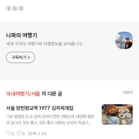
(새창열림)
로그 정보
니파의 여행기
세계 각국의 여행기와 여행정보를 보여줍니다.
구독하기
더보기
국내여행기/서울
의 다른 글
서울 양천향교역 1977 김치찌개집
글 내용
그냥 잤었던 곳 코 앞에 있어서 한번 가봤는데, 대만족 했던
곳 입니다. 맛도 좋고, 양도 좋고..내부는 상당히 작습니다.
가격이 6,500원!! 가성비에서 짱짱이였던 곳 입니다. 부대
0
0
2019. 1. 24.
찌개 처럼 일종의 사리 형태로 이것저것 추가가 가능한 시