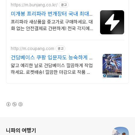
https://m.bunjang.co.kr/
광고
미개봉 프리파라 번개장터 국내 최대
브랜드 중고거래
프리파라 새상품을 중고가로 구매하세요. 대
화 없는 안전결제로 간편하게! 전국 각지에서
올라오는 전국구 최다 상품 매일 10만 개 이
상의 신규 상품 업로드
http://m.coupang.com
광고
건담베이스 쿠팡 입문자도 능숙하게 한
번에
얇고 예리한 날로 건담베이스 깔끔하게 작업
하세요. 로켓배송! 깔끔한 마감으로 작품 퀄
리티를 높여보세요. 와우회원 30일 무료반
품.
(새창열림)
로그 정보
니파의 여행기