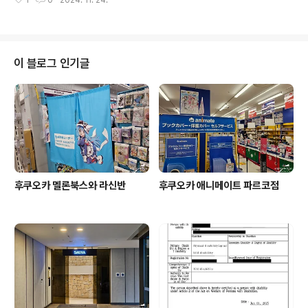
1
0
2024. 11. 24.
시 아, 여기 망했나 싶었을 정도였으니까요.아닙니다, 아니
에요.이유는 모르겠지만 (이전 했나요?), 지금 건담베이스
는 저기 입구가 아닌 저 건물 4층에 위치하고 있습니다.4
층에 위치하고 있습니다.영화관 매표소랑 같은 층에 위치
하고 있는데, 롯데시네마를 가본 적이 없어서...여튼 처음
이 블로그 인기글
가봤습니다.여기는 예전에 갔었지 싶은데, 기억은 하나도
안 납니다. 갔는지 안 갔는지 기억 안나면, 사실상 안 간거
나 마찬가지죠 뭐.넵. 4층의 건담 베이스 입니다.내부는 여
타 건담 베이스랑 다르지 않습니다.엄청 크지도 작지도 않
은 느낌이라 해야 될까요.그래..
후쿠오카 멜론북스와 라신반
후쿠오카 애니메이트 파르코점