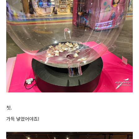
쳇.
가득 넣었어야죠!