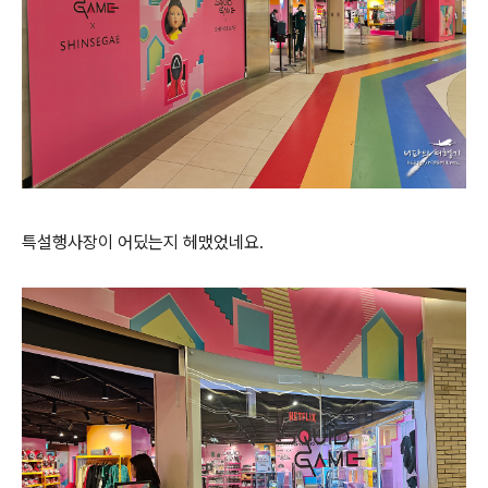
특설행사장이 어딨는지 헤맸었네요.