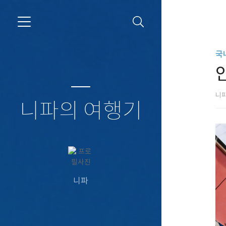
국
니
니파의 여행기
니파