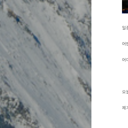
일
어떤
어
오
제가