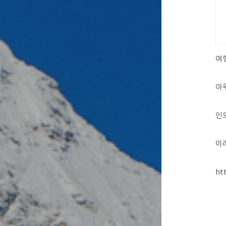
여
아
인
이
ht