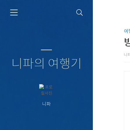
여
니
니파의 여행기
니파