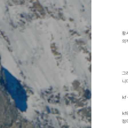
황
의
그
니다
k
kf
점