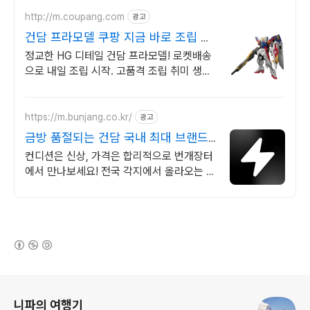
http://m.coupang.com
광고
건담 프라모델 쿠팡 지금 바로 조립 시
작
정교한 HG 디테일 건담 프라모델! 로켓배송
으로 내일 조립 시작. 고품격 조립 취미 생활!
섬세한 부품, 완성도 높은 건담을 경험하세
요.
https://m.bunjang.co.kr/
광고
금방 품절되는 건담 국내 최대 브랜드
중고거래
컨디션은 신상, 가격은 합리적으로 번개장터
에서 만나보세요! 전국 각지에서 올라오는 전
국구 최다 상품 매일 10만 개 이상의 신규 상
품 업로드
(새창열림)
로그 정보
니파의 여행기