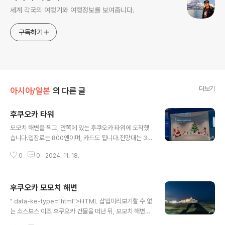
세계 각국의 여행기와 여행정보를 보여줍니다.
구독하기
더보기
아시아/일본
의 다른 글
후쿠오카 타워
글 내용
모모치 해변을 찍고, 안쪽에 있는 후쿠오카 타워에 도착했
습니다.입장료는 800엔이며, 카드도 됩니다.전망대는 3층
에 위치하고 있으며, 전망대 높이는 123m 라고 합니다.전
0
0
2024. 11. 18.
망대쪽에는 화장실이 없다며, 미리 다녀오라고 안내해줍니
다.한국어 하시는 분들도 있으시더군요.올라오는 길에, 엘
레베이터에서 설명해주시는 분도 계셨는데, 귀엽던것 같았
후쿠오카 모모치 해변
습니다.내려올때는 다른 남성 직원이여서 아쉬웠어요(??)
글 내용
전망대에서 바라본 모모치 해변 되겠습니다.삼각대를 들고
" data-ke-type="html">HTML 삽입미리보기할 수 없
가지 않아서 장노출을 할 수 없었네요.물론 인파를 생각하
는 소스보스 이조 후쿠오카 건물을 떠난 뒤, 모모치 해변이
면 삼각대 설치할 상황도 아니였지만 말입니다.막 그렇게
라 불리는 곳을 향해 걸어갔습니다.최애의 아이를 보고 건