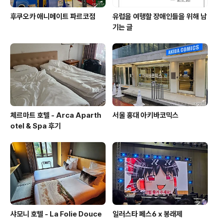
후쿠오카 애니메이트 파르코점
유럽을 여행할 장애인들을 위해 남
기는 글
체르마트 호텔 - Arca Aparth
서울 홍대 아키바코믹스
otel & Spa 후기
샤모니 호텔 - La Folie Douce
일러스타 페스6 x 봉래제