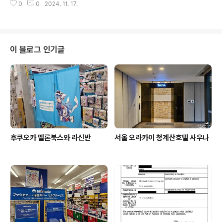
이쁘다, 멋있다 이런 생각은 없지만, 뭐라고 해야 될까요...
0
0
2024. 11. 17.
물을 나온 시점에서는 이미 해가 다 진 이후더라구요.멀리
해외에 나가면 높은 곳은 일단 찍어봐야 된다는 그런 느낌
보이는 후쿠오카 타워를 보면서 걸어갑니다.교복 입은 여
이 있습니다.아예 어두워지기 전이라면 조..
중? 여고? 생들 모여서 단체 사진 촬영을 하고 있더군요.모
모치 해변에서 볼려고 계획한 건물까지 도달했지만, 이미
상당히 어두워졌습니다.인근 벤치 같은 것에 카메라를 올
이 블로그 인기글
려놓고 어떻게 수평을 최대한 맞춘 뒤, 장노출로 야경 사진
을 찍어봤습니다.몇몇의 가게들이 있었지만, 평일이라 그
런지 아무도 없습니다.저 처럼 관광 온 일부들이 이 해변에
서 사진을 찍고 있습니다.모모치해변을 찍고 후쿠오카 타
워로 향했습니다.
후쿠오카 멜론북스와 라신반
서울 오라카이 청계산호텔 사우나