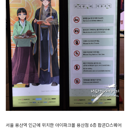
서울 용산역 인근에 위치한 아이파크몰 용산점 6층 팝콘D스퀘어