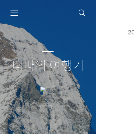
20
니파의 여행기
니파