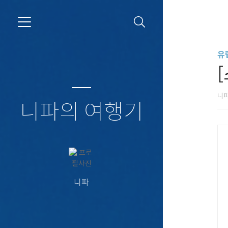
유
니
니파의 여행기
니파