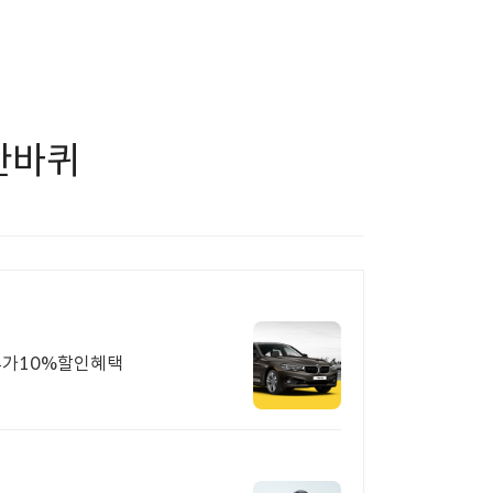
 한바퀴
추가10%할인혜택