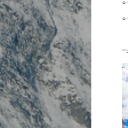
숙
숙
모