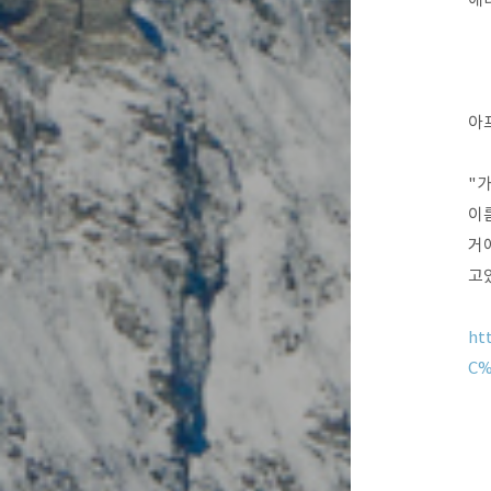
아
"
이
거
고
ht
C%