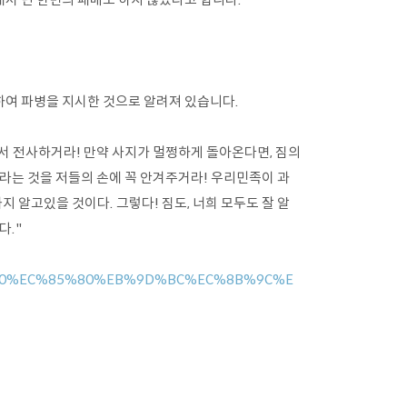
여 파병을 지시한 것으로 알려져 있습니다.
워서 전사하거라! 만약 사지가 멀쩡하게 돌아온다면, 짐의
라는 것을 저들의 손에 꼭 안겨주거라! 우리민족이 과
알고있을 것이다. 그렇다! 짐도, 너희 모두도 잘 알
다."
8%20%EC%85%80%EB%9D%BC%EC%8B%9C%E