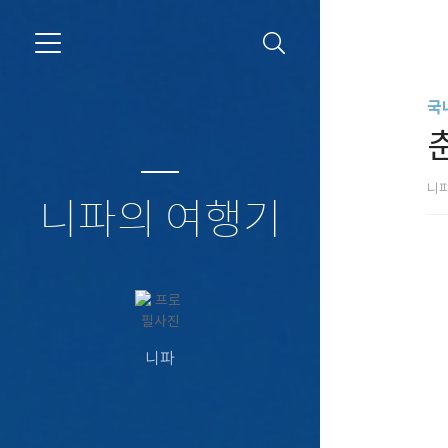
국
니
니파의 여행기
니파