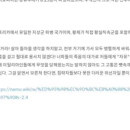
프리카에서 유일한 지상군 파병 국가이며, 황제가 직접 황실직속군을 포함하
가거라! 살아 돌아올 생각을 하지말고, 전부 거기에 가서 모두 맹렬하게 싸
름을 걸고 절대로 용서치 않겠다! 너희들의 죽음의 대가로 저들에게 "자유"
에 이탈리아인들에게 무엇을 당해왔는지는 말하지 않아도 그 고통은 뼛속까지 
있다. 그걸 알면서 모른척 한다면, 침략자들보다 못한 더러운 위선자일 뿐이
tps://namu.wiki/w/%ED%95%98%EC%9D%BC%EB%A0%8
97%90#s-2.4