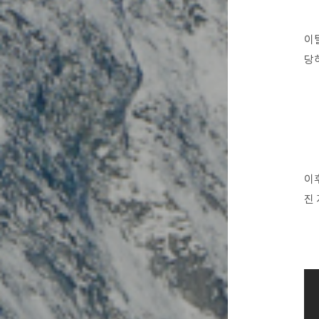
이
당
이
진