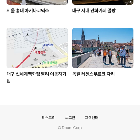
서울 홍대 아키바코믹스
대구 시내 만화카페 골방
대구 신세계백화점 빨리 이동하기
독일 레겐스부르크 다리
팁
의안내
티스토리
로그인
고객센터
© Daum Corp.