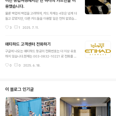
이번 유럽여행에서는 단 하나의 카드만을 이
용했습니다.
글 내용
물론 백업에 백업을 고려하여, 카드 자체는 4장은 넘게 더
들고 갔었지만, 다른 카드들을 이용할 일은 전혀 없었습니
다.일단 주 사용 카드가 VISA라서, MASTER 카드 한 장
3
1
2025. 7. 11.
챙기고...VISA랑 마스터 카드를 같이 들고 다니는데, 혹시
이걸 털리게 된다면...?! 이라는 생각으로 다시 또 백업 카드
를 캐리어에 넣어놓고... 여튼, 이번 유럽여행에서 제가 이
애티하드 고객센터 전화하기
용한 것은 밀리언달러 하나카드 입니다. 밀리언달러 하나
글 내용
카드 - 나무위키 밀리언달러 하나카드해외에서 달러(US
구글에 나오는 애티하드 항공의 전화번호는 더 이상 유효
D)로 결제되는 해외사용 필수템! 밀리언달러 하나카드 는
하지 않습니다.현재는 003-0832-10221 로 전화를 걸
하나카드 가 하나은행 과 협업하여 출namu.wiki 수수료
면 이용이 가능합니다.해외로 연결되며, 한국어를 할 줄 아
면제들은 해외여행 특화 카드들은 이제 다 지원하는 거라,
0
0
2025. 6. 18.
는 직원이 응대는 합니다만, 한국인은 없다고 합니다.문제
큰 의미가 없다고 보면 되겠네요. 결론부터 말하자면, 제가
는 이분의 한국어가 어눌합니다.말해도 도통 알아듣지를
이 카드..
못합니다.온라인 체크인 도중, 일행의 좌석이 보이지 않고,
제 좌석 밖에 보이지 않아서 문의중인데,약 30분째 통화중
입니다.한국인이라면 답답해서 죽을겁니다.지금 제가 암
이 블로그 인기글
걸릴꺼 같다는 생각을 하면서 이 글을 적고 있기 때문입니
다. 아나 =ㅅ= 한국어 가능 직원이 몇 명이 근무하는지는
모르겠지만, 빠르게 해결되셨다면...운이 좋으신겁니다 ㅠ
ㅠ.. 차라리 한국인 승무원 전화번호라도 알려달라!!!개빡치
네 ㅡㅡ^ 후기 : 고객..