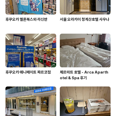
후쿠오카 멜론북스와 라신반
서울 오라카이 청계산호텔 사우나
후쿠오카 애니메이트 파르코점
체르마트 호텔 - Arca Aparth
otel & Spa 후기