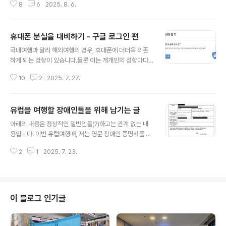
(용량이 24..
8
6
2025. 8. 6.
갈 곳은 많으니까요, 유럽을 안 가셔도 다른곳이 가보고 싶
다면 가시면 됩니다.즐겁게 갔다오세요. 이 글은 유럽을 갈
까 말까 고민하는 분들을 위한 글 되겠습니다.아래는 이 글
휴대폰 분실을 대비하기 - 구글 로그인 편
의 대상자 입니다.1. 성인 일 것.- 미성년자는 혼자서 여행
글 내용
하는 것에 있어서 매우 많은 리스크와 현실적인 어려움이
국내여행과 달리 해외여행의 경우, 휴대폰에 더더욱 의존
있습니다. 기본적으로 보호자를 요구하게 되며, 혼자서는
하게 되는 경향이 있습니다.물론 이는 개개인의 성향마다
당장 숙박 예약 조차 어려움이 있어요. 물론 어플 이용하면
다르긴 합니다만, 아예 이전 시대 느낌으로 지도와 종이의
예약 자체는 어렵지 않지만, 기본적으로 부모 동의 없이 숙
10
2
2025. 7. 27.
아날로그 감성으로 여행하시는 분들도 있고, 그렇지 않다
박 자체가 안되는 경우가 많습니다. 저 역시 미성년자 시절
면 저처럼 평소에는 이용하지 않던 최첨단의 기능들을 여
에 혼자 여행을 해..
행하는 기회에 이용하는 분들도 있을겁니다.최근 발전된
유럽을 여행할 장애인들을 위해 남기는 글
다양한 AI들을 이용해서 장소 추천을 받던가, 번역기를 이
글 내용
용해서 대화를 한다던가, 구글맵을 보면서 길을 찾는다던
아래의 내용은 정상적인 일반인들(?)하고는 관계 없는 내
가 말이죠.저 같은 경우는, 아예 주력 이메일이 구글의 지메
용입니다. 이번 유럽여행때, 저는 영문 장애인 증명서를 출
일이고, 여행지의 모든 것을 구글 내지도 만들기를 이용하
력해서 가져갔습니다.그리고, 아주 잘 이용해먹었죠(?)물
여, 가볼만한 곳의 위치를 찍어두고, 구글 드라이브에는 각
2
1
2025. 7. 23.
론 아예 휠체어를 타고 있다던가 하는 식으로, 누가봐도 외
종 바우쳐와 정보들이 저장되어 있습니다.물론 이러한 것
관상 장애가 있다고 보이는 분들이라면 또 이야기가 달라
들은 인터넷 연결이 안되는 경우를 대비하여, 휴대..
질 수는 있겠습니다만, 저 같은 경우는 말 안하고 가만히 있
으면 누가봐도 건장해보이는 청년으로 보이는지라..하지만
작년에 발생한 교통사고로 인해서, 장애인이란 말입니다...
이 블로그 인기글
그러니, 가는 김에 최대한 혜택을 누렸습니다. 먼저, 정부2
4 를 들어가서 영문 장애인 증명서를 출력해줍니다.이렇게
생겼습니다.이미지는 제껍니다. 한국의 경우 경증, 중증 장