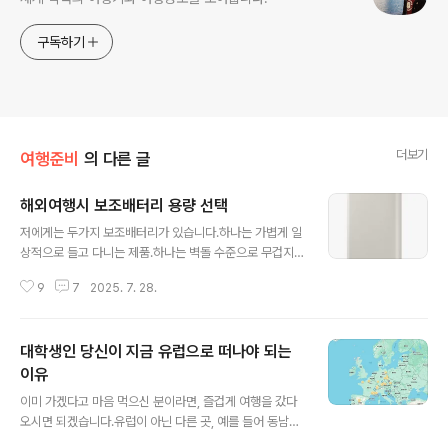
구독하기
더보기
여행준비
의 다른 글
해외여행시 보조배터리 용량 선택
글 내용
저에게는 두가지 보조배터리가 있습니다.하나는 가볍게 일
상적으로 들고 다니는 제품.하나는 벽돌 수준으로 무겁지
만 용량은 많은 제품.뭐를 들고 가야 할까요? 먼저 가벼운
9
7
2025. 7. 28.
제품 입니다.https://www.samsung.com/sec/mobil
e-accessories/pd-wireless-battery-pack-1000
0-mAh/EB-P3400XUKGKR/* 25 W 초고속 충전은
대학생인 당신이 지금 유럽으로 떠나야 되는
하나의 기기를 충전할 때만 지원됩니다. * 두 대의 기기를
동시에 충전 시, 최대 충전 속도는 각각 9 W입니다.------
이유
글 내용
---------------------삼성전자의 EB-P3400 이라는
이미 가겠다고 마음 먹으신 분이라면, 즐겁게 여행을 갔다
보조 배터리 입니다.용량은 10000mAh 입니다. 또 다른
오시면 되겠습니다.유럽이 아닌 다른 곳, 예를 들어 동남아
보조 배터리 하나는Anker 737 파워뱅크 24k 입니다.
던 일본이나 중국, 또는 남미, 아프리카 등등... 세계는 넓고