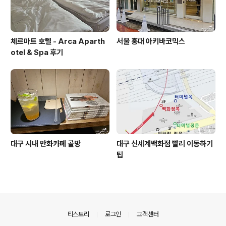
체르마트 호텔 - Arca Aparth
서울 홍대 아키바코믹스
otel & Spa 후기
대구 시내 만화카페 골방
대구 신세계백화점 빨리 이동하기
팁
의안내
티스토리
로그인
고객센터