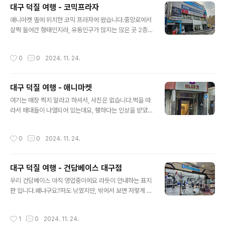
대구 덕질 여행 - 코믹프라자
그 생각이 확신이 되었습니다.
글 내용
애니마켓 옆에 위치한 코믹 프라자에 왔습니다.중앙로에서
살짝 들어간 형태인지라, 유동인구가 많지는 않은 곳 2층
에 위치하고 있습니다.오늘 가는 곳들은 죄다 계단을 이용
할 수 밖에 없었군요.아, 건담 베이스는 편하게 갔다올 수
작성시간
0
0
2024. 11. 24.
있습니다.들어가자마자 살짝 당황했습니다.주위를 둘러봐
도 책 밖에 없군요.그런데, 책들이 죄다 만화/라이트 노벨
입니다.즉, 서브컬쳐 대상 특화 서점이라 보시면 되겠군요.
대구 덕질 여행 - 애니마켓
한쪽에는 프리파라 게임기 2대가 있습니다.사용되는 것 같
글 내용
지는 않아 보이지만, 여튼 뽑기 기계들도 있구요.다른쪽은
여기는 매장 찍지 말라고 하셔서, 사진은 없습니다.벽을 따
또 무슨 게임기 2대가 있는데, 뭔지는 모르겠습니다.뭔가
라서 매대들이 나열되어 있는데요, 휑하다는 인상을 받았
포켓몬 스러웠습니다만.. 모르겠네요.매장이 상당히 큰데,
었습니다.
저 커다란 규모가 죄다 만화/라노벨 입니다.오프라인 매장
작성시간
0
0
2024. 11. 24.
한정으로, 대구에서는 가장 큰 만화..
대구 덕질 여행 - 건담베이스 대구점
글 내용
우리 건담베이스 아직 영업중이에요 라듯이 안내하는 표지
판 입니다.왜냐구요?저도 낚였지만, 밖에서 보면 저렇게 생
겼고, 저기 아래쪽에는 아무것도 없는 막힌 문이라서, 저 역
시 아, 여기 망했나 싶었을 정도였으니까요.아닙니다, 아니
작성시간
1
0
2024. 11. 24.
에요.이유는 모르겠지만 (이전 했나요?), 지금 건담베이스