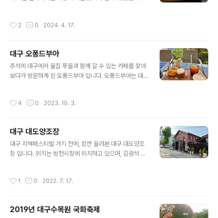
이상입니다.탕수육도 괜찮았는데, 탕수육 없이 짬뽕에 무
2023.11.19 - [국내여행기/서울] - 서울 홍대입구 딩굴딩
료로 먹을 수 있는 공기밥 말아서 먹어도 딱 좋을꺼 같다는
굴알타미라 서울 홍대입구 딩굴딩굴알타미라 딩굴딩굴 알
작성시간
2
0
2024. 4. 17.
생각을 해봅니다. 기회가 된다면 또 ..
타미라는 서울 홍대 인근에 위치한 만화카페 입니다. 지하1
층에 위치하고 있는데, 네이버 지도보고 가다가는 다른 입
구로 가게 됩니다. 그리고 그 입구쪽의 표지판을 보고 다시
대구 오퐁드부아
돌아 nipa0711.net 2019.07.08 - [국내여행기/서울] -
글 내용
서울 카페드도서관 서울 카페드도서관 발산역 인근에 위치
추석에 대구에서 울집 푸들과 함께 갈 수 있는 카페를 찾아
한 카페드도서관.만화카페 입니다.대여는 안되구요. 201
보다가 방문하게 된 오퐁드부아 입니다. 오퐁드부아는 대
9/06/19 - [국내여행기/서울] - 서울 놀숲 마곡발산점인
구광역시 달성군에 위치하고 있으며, 대중교통 접근성은 0
근에 놀숲 마곡발산점이 있고, 아무래도 놀숲하고 비교 하
에 수렴하는, 산중턱에 위치하고 있습니다. ​ 카페가 메인으
작성시간
4
0
2023. 10. 3.
게 되더..
로, 티하우스와 다이닝, 스테이등을 운영하고 있으며, 현재
는 다이닝에서 식사는 운영중인거 같지는 않습니다. (듣기
로는 지금은 카페 처럼 커피 위주로 운영한다는거 같습니
대구 대도양조장
다) 카페에 발을 들이게 되면 마주하게 되는 마당입니다. 이
글 내용
곳에 다양한 견주들과 어린아이들이 뛰노는 것을 볼 수 있
대구 치맥페스티벌 가기 전에, 잠깐 들려본 대구 대도양조
습니다. 처음에는 여기 건물 앞의 마당이 전부인줄 알았는
장 입니다. 위치는 방천시장에 위치하고 있으며, 김광석 다
데 (강아지랑 같이 갔습니다) 실제로는 강아지 동반 가능한
시그리기길에서 잠깐 골목쪽으로 빠져나가면 있습니다. 2
영역은, 실내를 제외하고도 훨씬 더 넓습니다. 운영시간 입
호선 라인에 위치하고 있는 만큼, 대중교통 접근성도 상당
작성시간
1
0
2022. 7. 17.
니다. 평일 오전 11시 ~ 오후9..
히 뛰어난 편 입니다. 2호선 경대병원역 3번 출구에서 대
략 10분 이내로 가실 수 있습니다. 맥주 메뉴판은 위와 같
습니다. 2층에서 먹었었는데요, 인테리어 자체도 상당히
2019년 대구수목원 국화축제
괜찮았습니다. 메뉴판 기준으로, 왼쪽부터 1번 - 대도 필스
글 내용