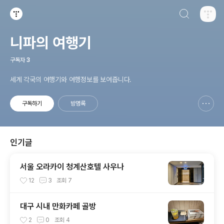
검색하기
티스토리
니파의 여행기
구독자
3
세계 각국의 여행기와 여행정보를 보여줍니다.
구독하기
방명록
신고하기 레이어
열기
인기글
서울 오라카이 청계산호텔 사우나
12
3
조회
7
대구 시내 만화카페 골방
2
0
조회
4