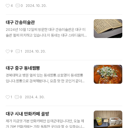
싼 것의 차이는 각각 다른데요, 여튼 대구에도 이런 곳이 있
장터에 자리 잡은 카페지, 목장 자체와는 관련이 없습니다.
작성시간
4
0
2024. 10. 20.
습니다.하지만, 가격적인 메리트는 없..
목장터에 자리 잡고 있어서 그런가, 면적 자체는 상당히 큽
니다.다만 야외 면적이 크고, 실내 면적 자체는 크긴 큰데,
야외에 비할 바는 아닙니다.날씨가 좋았기에 야외에서 먹
대구 간송미술관
었습니다.이름이 목장이라서 그런가, 아이스크림과 우유
글 내용
관련된 상품들이 눈에 띕니다.앞서 말했듯이 이름만 목장
2024년 10월 12일에 방문한 대구 간송미술관은 대구 미
인 카페기에, 실제 목장과는 관련이 없습니다.즉.. 목장 아
술관 옆에 위치하고 있습니다.이 동네는 대구 스타디움의
이스크림을 생각했다가는 큰일 나는 거죠.그럼에도 불구하
옆이라 보시면 되겠네요.붙어 있지는 않지만, 여튼 옆 입니
고 저는 아이스크림커피를 주문했습니다....목장이니, 상술
다. 방문 당시, 날씨는 꽤나 좋았습니다.저기 앞쪽은 생각
작성시간
9
1
2024. 10. 20.
에 넘어가줍니다.우유크림 롤케이크..
보다 경치가 좋더군요.방문 당시에는 입장 줄이 그렇게 길
지는 않았습니다만, 나올 때 보니깐 사람들이 더 늘어났더
군요.그렇다고 입장 자체가 줄 없이 널널하지는 않습니다.
대구 중구 동네짬뽕
그렇다고 막 길게 오랫동안 줄 서거나 이렇지는 않습니다.
글 내용
애초에 저기 실내 대기 공간 규모가 작기도 하구요.기본 입
경북대학교 병원 옆에 있는 동네짬뽕.상호명이 동네짬뽕
장료는 성인 만원 입니다.대구 시민 20% 할인 뭐 이런것
입니다.짬뽕으로 검색해봤더니, 요즘 핫 한 곳인거 같더라
도 있고, 저 같은 경우는 장애인 할인으로 무료로.....관람안
구요. 원래는 진흥반점 갈려고 했다가, 이미 가본 곳 + 결정
내 | 대구간송미술관 Daegu Kansong art museum 관
한 시점에서는 조금 배가 불러서 패스하고...저녁으로 결정
작성시간
1
0
2024. 4. 30.
람안내관람안내 ..
한 곳이 바로 이곳 되겠습니다.짬뽕은 일반적인 짬뽕이라
는 스타일이 다릅니다.국물부터가 다른데요, 고기국물 베
이스라 해야 되나요, 걸죽 합니다.무엇보다 일반적인 짬뽕
대구 시내 만화카페 골방
에서 기대하기 마련인, 홍합 같은 조개니, 먹어도 되나 고민
글 내용
되는 꽃게 같은 것들이 없습니다. 가격은 짬뽕 7천원 입니
제가 지금껏 가본 만화카페만 십여군데입니다만, 오늘 제
다.엄마랑 2명이서 가서 세트로 먹었었는데요, 맛은 기대
가 가본 만화카페는 가장 독특한 곳이라 할 수 있겠습니다.