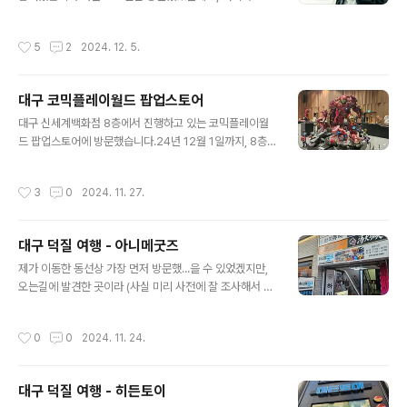
만에 열렸다고 하는군요. 고향이 대구고, 대구에서 약 30
된 굿즈들이 전시되어 있습니다.제 좌석에서는 이렇게 보
년간 살았었지만, 한번도 참여해본 적은 없었습니다.서울
였습니다. 공연 자체만 놓고보면, 1부 2부로 나뉘어서 진행
작성시간
5
2
2024. 12. 5.
코믹월드와 비교하면, 규모자체도 작고 그래서, 사실 솔직
했는데, 1부는 조금 잔잔하고 살짝 졸렸다고 볼 수 있겠네
히 말하면 들어가기는 엄청 쉽습니다.입장을 위한 줄을 위
요.진행되었던 곡들은 위와 같습니다.시작부터 ..
한 줄을 설 필요도 없고 말이죠.카탈로그 뒷편에 스탬프 찍
대구 코믹플레이월드 팝업스토어
는란이 있고, 이거 찍으면 뭐 추첨하는 그런게 있었습니다.
글 내용
찍고 보니 대코 리턴즈 였군요. 전 대충 찍어서...여튼 서코
대구 신세계백화점 8층에서 진행하고 있는 코믹플레이월
의 경험을 바탕으로 사진사 부터 등록하고 움직였는데, 결
드 팝업스토어에 방문했습니다.24년 12월 1일까지, 8층
과론적으로는 큰 의미가 없었습니다.일단 대구의 경우 규
문화홀에서 진행하고 있습니다.입장료는 7천원인데요, 전
모가 상당히 작았는데, 그 규모에 비하면 사람들이 많았습
그냥 인스타그램에 글 올리고 무료 입장 했습니다.이런식
작성시간
3
0
2024. 11. 27.
니다.상대적인 밀도로는 서울보다..
으로 입구쪽 디스플레이에 있는 거 찍어서 SNS에 태그 포
함해서 글 올리면 됩니다.코인이 뭔가 궁금하지만 일단 넘
어갑시다.내부는 이런 구조 입니다.입장하자마자 좌측에
대구 덕질 여행 - 아니메굿즈
있는 것이 바로 이 터미네이터 작품이네요.상품들도 판매
글 내용
하고 있습니다.지브리사의 토토로가 눈에 띄는군요.이유는
제가 이동한 동선상 가장 먼저 방문했...을 수 있었겠지만,
모르겠지만 건담도 몇 가지 있었습니다.아카데미과학의 밀
오는길에 발견한 곳이라 (사실 미리 사전에 잘 조사해서 움
리터리 제품도 있군요.돈만 있으면 사고 싶습니다.돈만 있
직인 것은 아니였어요.)여튼 가장 나중에 방문한 아니메굿
으면요..FA-50과 KF-21이 없는건 아쉽군요.모델 자체가
즈 입니다.지하를 내려가면...작은 가게를 사람들로 미어터
작성시간
0
0
2024. 11. 24.
없는건지는 모르겠습니다.그리고 시작되는 본격적..
지는 것을 알 수 있습니다.여기는 그야말로 반월당역과 중
앙로역 사이에 위치한, 대구에서 가장 유동 인구가 많은 곳
에 위치해 있어서 그런걸까요.가게는 크지 않습니다.그런
대구 덕질 여행 - 히든토이
데 사람은 많습니다.솔직히 여기는 제대로 못 봤습니다.통
글 내용