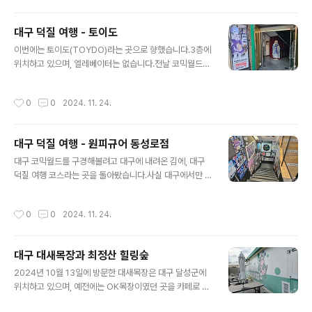
는 저기 입구가 아닌 저 건물 4층에 위치하고 있습니다.4
층에 위치하고 있습니다.영화관 매표소랑 같은 층에 위치
대구 덕질 여행 - 토이도
하고 있는데, 롯데시네마를 가본 적이 없어서...여튼 처음
글 내용
가봤습니다.여기는 예전에 갔었지 싶은데, 기억은 하나도
이번에는 토이도(TOYDO)라는 곳으로 향했습니다.3층에
안 납니다. 갔는지 안 갔는지 기억 안나면, 사실상 안 간거
위치하고 있으며, 엘레베이터는 없습니다.전날 코믹월드에
나 마찬가지죠 뭐.넵. 4층의 건담 베이스 입니다.내부는 여
서 뭐한 것도 없는데 근육통을 얻었는지 다리가 후덜덜 떨
타 건담 베이스랑 다르지 않습니다.엄청 크지도 작지도 않
립니다. 역시나 가격이 저렴하다랑은 거리가 멀긴 합니다.
작성시간
0
0
2024. 11. 24.
은 느낌이라 해야 될까요.그래..
제일복권이 뭐인지를 여기서 알게 되었습니다.해보지는 않
았습니다...얼마인걸까요.이 글을 쓰다가 알게 되었는데, 인
근에 다른 토이도 지점도 있다고 하는군요.기회가 된다면
대구 덕질 여행 - 원피규어 동성로점
방문해보도록 하겠습니다.
글 내용
대구 코믹월드를 구경해볼려고 대구에 내려온 김에, 대구
덕질 여행 코스라는 곳을 돌아봤습니다.사실 대구에서만 3
0년 가까이 살았던 사람인데도, 이런 곳이 있는줄은 몰랐
습니다....여튼 학창시절에는 몰랐거나 없었던 곳들이지만,
작성시간
0
0
2024. 11. 24.
이번 기회에 방문하게 되었습니다.가장 먼저 방문한 곳이
바로 이 곳, 원피규어 입니다. 동성로점이라 나오는걸로 봐
서는, 다른 지역에도 있는 프랜차이즈 인가 봅니다.지하에
대구 대새목장과 최정산 힐링숲
위치하고 있습니다.내부는 위와 같습니다.가격만 저렴했다
글 내용
면 구매했을지도 모르겠다는 생각을 해봤습니다.봇치가 좋
2024년 10월 13일에 방문한 대새목장은 대구 달성군에
아요... 알찬 구성이라고 생각하는 곳 입니다.대구에 이런
위치하고 있으며, 예전에는 OK목장이였던 곳을 카페로 바
곳도 있었구나 싶었습니다.있고 없고의 차이와, 있는데 비
꾼 곳이라고 합니다.즉, 대새목장 자체는 이름만 목장인, 목