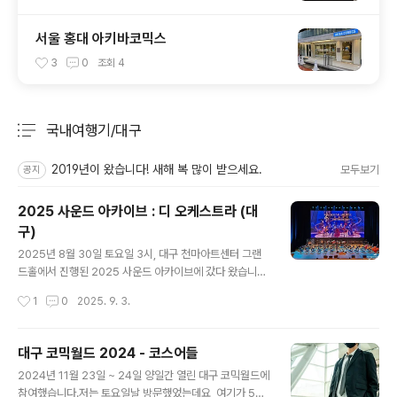
서울 홍대 아키바코믹스
3
0
조회
4
국내여행기/대구
분류 전체보기
주요 글 목록
2019년이 왔습니다! 새해 복 많이 받으세요.
모두보기
공지
2025 사운드 아카이브 : 디 오케스트라 (대
구)
글 내용
2025년 8월 30일 토요일 3시, 대구 천마아트센터 그랜
드홀에서 진행된 2025 사운드 아카이브에 갔다 왔습니다.
전국투어로서 서울, 인천, 부산을 이어 대구에서 진행되었
작성시간
1
0
2025. 9. 3.
습니다.대구...지만 실제로 영남대학교는 경산에 위치해있
긴 합니다.그랜드홀 앞에는 페로로지라가 서 있습니다.여
기서 사진 찍었습니다.사진 찍어주시는 분들이 배치되어
대구 코믹월드 2024 - 코스어들
있습니다.최근 들어서 여기저기 콘서트를 다니게 되지 말
글 내용
2024년 11월 23일 ~ 24일 양일간 열린 대구 코믹월드에
입니다.내부에도 포토존이 있고, 사진 찍어주시는 분이 있
참여했습니다.저는 토요일날 방문했었는데요, 여기가 5년
습니다.줄서서 찍으면 됩니다.한쪽에는 샬레 스토어 관련