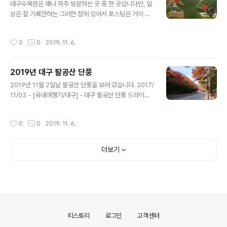
너 라거 2번 - 대도 헬레스 라거 4번 - 대도 골든 에일 입니
대구수목원은 꽤나 자주 방문하는 곳 중 한 곳입니다만, 일
다. (별표 되어 있는 맥주로 주문 했습니다) 추가로 주문한
상은 잘 기록안하는 그러한 점에 있어서 포스팅은 거의 되
8번 대도 IPA 입니다. 맥주는 라거 조차 산도가 있는 편으
지 않고 있습니다. 2017/06/25 - [국내여행기/대구] - 대
로, 호불호가 상당히 있을 것으로 예상됩니다. 주문한 4잔
구수목원 대구수목원 대구에 살고 있는지라, 일년에 2~3
작성시간
0
0
2019. 11. 6.
의 맥주 전반적으..
번 이상은 가게 됩니다. 갈데가 없기도 하고, 특히 여름에는
평지에 그늘이 있으며, 눈이 심심하지 않게 산책 할 수 있는
곳은 여기말고는 또 뭐가 있는지도 모르기 때문이기도.. ni
2019년 대구 팔공산 단풍
pa0711.net 분명히 작년 국화축제도 보고 그랬는데 말입
글 내용
니다. 여튼 요번에는 국화축제의 사진들을 일부 올려봅니
2019년 11월 2일날 팔공산 단풍을 보러 갔습니다. 2017/
다. 날씨가 좋은 날은 아니였다는게 아쉽습니다. 파란 하늘
11/03 - [국내여행기/대구] - 대구 팔공산 단풍 드라이브
이였으면 사진도 이쁘게 나왔을텐데 말이죠. 사람 없는 틈
대구 팔공산 단풍 드라이브 대구 팔공산은 대구인근 지역
을 타서 한 컷씩 찍는데, 그 타이밍 맞추기가 힘듭니다. 작
에서 단풍드라이브를 즐기기 좋은 곳입니다. 영상은 그냥
작성시간
0
0
2019. 11. 6.
년에도 겨..
길게 찍었던 것을 연결했으니, 중간중간 스킵하시면서 11
월 1일날 촬영된 단풍을 감상해주세요. 아마도 요번 주말이
피크일.. nipa0711.net 2017년에 포스팅한 팔공산 단풍
더보기
의 경우, 날짜는 거의 동일한데, 2019년의 경우는 단풍이
늦게 시작되는건지 아직 전체적으로 봤을때는 다음주 (11/
9일) 또는 다다음주 (11/16일) 사이 어딘가가 피크가 아닐
까 싶은 생각이 들더군요. 군데군데 이쁜 스팟은 있습니다
만, 햇볕이 잘 들었는 일부구간 한정이고, 전체적으로는
좀..
의안내
티스토리
로그인
고객센터