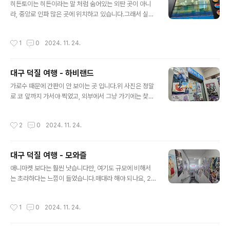
로가 한명이 통과하는 넓인데, 그 사람이 구경하면 통로가
히든토이는 히든이라는 말 처럼 숨어있는 외딴 곳이 아니
막힙니다....거기다가 한 두명이 구경하는 상황이 아닌, 20
라, 중앙로 인파 많은 곳에 위치하고 있습니다.그래서 실제
명은 넘게 있는 것 같았습니다.330엔이 4500원이 되는
로 건물도 사람들로 터져나가고 있었습니다.여기는 한마디
마법.아무리 물 건너 온다지만, 환율 생각하면 이런 가격들
로 무인가챠샵 입니다.가챠 특성상 랜덤으로 선택이 되니,
작성시간
1
0
2024. 11. 24.
이 아쉬울 뿐 입니다.이로..
니가 뭘 가질지는 모르겠다는 의미로 히든토이 이겠지요.
그냥 그게 전부입니다.카드로 가능하다는 것이 장점입니
다.동전은 커녕, 현금도 안 들고 다녀서 말입니다.종류는 전
대구 덕질 여행 - 하비랜드
반적으로 무난한 느낌의 귀여운 것들 위주로 구성되어 있
글 내용
습니다.덕- 스러운 것들과는 거리가 꽤나 있는 선정에다가
가로수 때문에 간판이 안 보이는 곳 입니다.위 사진은 정말
위치가 위치인지라, 덕- 보다는 인싸들이 재미삼아 오는 공
로 코 앞까지 가서야 찍었고, 외부에서 그냥 가기에는 찾기
간 같습니다....유루캠이군요.저는 처음 봤습니다.참을 수가
힘드니, 지도 보면서 와야 될 것 같군요.하비랜드는 2층에
없어서 그만...그냥 이거 때문에 올린 곳 되겠습니다.무인
위치하고 있습니다.문을 열자마자 느낀 것은 바로 창고 입
작성시간
2
0
2024. 11. 24.
가챠 있는 곳은 많은지라, 굳이 이 곳..
니다.그냥 창고에 물건들 적치한 느낌이에요.이것저것 있
습니다.진짜로 이것저것 있습니다.건담만 있는 것도 아니
고, 진짜로 회사 상관 없이 이것저것 있습니다.본격 밀리터
대구 덕질 여행 - 모와즐
리와 피규어가 구분도 없이 같은 공간에 있는 모습을 쉽게
글 내용
볼 수 없지만, 여기서는 가능합니다. 많지는 않지만, 모형
애니마켓 보다는 훨씬 낫습니다만, 여기도 규모에 비해서
총기도 일부 판매합니다.자동차도 있구요.피규어는 물론
는 초라하다는 느낌이 들었습니다.매대라 해야 되나요, 2
입니다.도색용 물감이랑 장비들도 있구요.밀리터리인가 싶
개는 더 추가해서, 휑한 공간을 없애는게 좋지 않나 싶은 생
었는데, 자세히 보니 마크로스 발키리들 이였습니다.와...
각입니다.전체적으로는 가챠 위주의 샵이라고 생각합니다.
작성시간
1
0
2024. 11. 24.
개인적으로는 처음 보는 것 같습니다..
가챠 위주기는 한데, 여기도 역시 위치의 문제가 있습니다.
저기까지 가서 하는 사람들이 몇 명이나 될까라는 생각을
하게 되더군요.이 생각은 조금 있다가 방문한 다른 곳에서